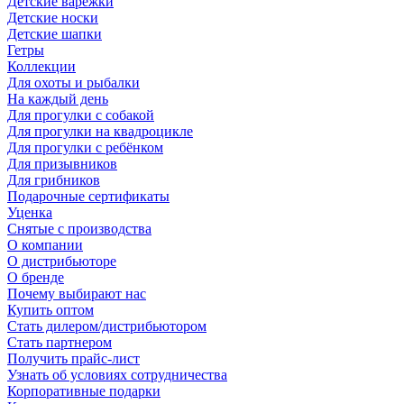
Детские варежки
Детские носки
Детские шапки
Гетры
Коллекции
Для охоты и рыбалки
На каждый день
Для прогулки с собакой
Для прогулки на квадроцикле
Для прогулки с ребёнком
Для призывников
Для грибников
Подарочные сертификаты
Уценка
Снятые с производства
О компании
О дистрибьюторе
О бренде
Почему выбирают нас
Купить оптом
Стать дилером/дистрибьютором
Стать партнером
Получить прайс-лист
Узнать об условиях сотрудничества
Корпоративные подарки