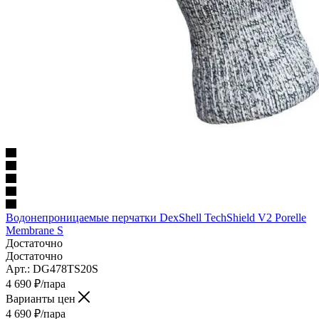
Водонепроницаемые перчатки DexShell TechShield V2 Porelle
Membrane S
Достаточно
Достаточно
Арт.: DG478TS20S
4 690
₽
/пара
Варианты цен
4 690
₽
/пара