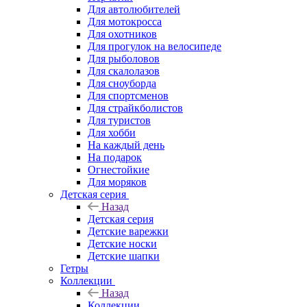
Для автолюбителей
Для мотокросса
Для охотников
Для прогулок на велосипеде
Для рыболовов
Для скалолазов
Для сноуборда
Для спортсменов
Для страйкболистов
Для туристов
Для хобби
На каждый день
На подарок
Огнестойкие
Для моряков
Детская серия
Назад
Детская серия
Детские варежки
Детские носки
Детские шапки
Гетры
Коллекции
Назад
Коллекции