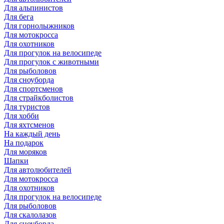
Для альпинистов
Для бега
Для горнолыжников
Для мотокросса
Для охотников
Для прогулок на велосипеде
Для прогулок с животными
Для рыболовов
Для сноуборда
Для спортсменов
Для страйкболистов
Для туристов
Для хобби
Для яхтсменов
На каждый день
На подарок
Для моряков
Шапки
Для автолюбителей
Для мотокросса
Для охотников
Для прогулок на велосипеде
Для рыболовов
Для скалолазов
Для сноуборда