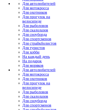
Для автолюбителей
Для мотокросса
Для охотников
Для прогулок на
велосипеде
Для рыболовов
Для скалолазов
Для сноуборда
Для спортсменов
Для страйкболистов
Для туристов
Для хобби
На каждый день
На подарок
Для моряков
Для автолюбителей
Для мотокросса
Для охотников
Для прогулок на
велосипеде
Для рыболовов
Для скалолазов
Для сноуборда
Для спортсменов
Для страйкболистов