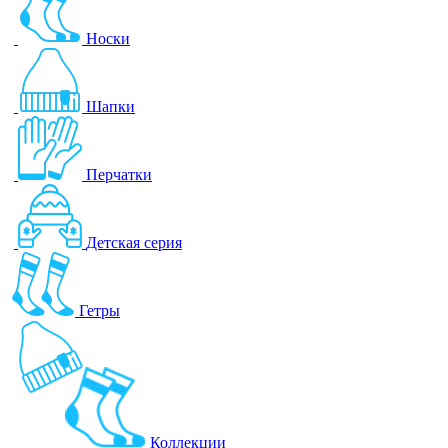
Носки
Шапки
Перчатки
Детская серия
Гетры
Коллекции