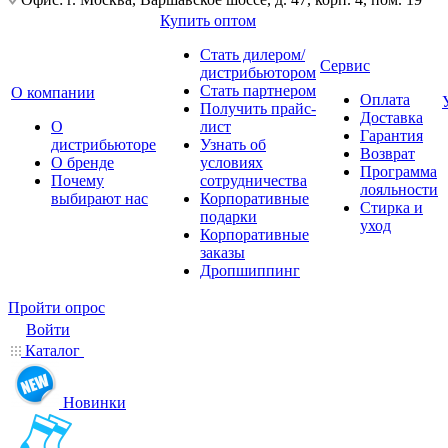
Купить оптом
Стать дилером/
Сервис
дистрибьютором
Стать партнером
О компании
Оплата
Получить прайс-
Доставка
О
лист
Гарантия
дистрибьюторе
Узнать об
Возврат
О бренде
условиях
Программа
Почему
сотрудничества
лояльности
выбирают нас
Корпоративные
Стирка и
подарки
уход
Корпоративные
заказы
Дропшиппинг
Пройти опрос
Войти
Каталог
Новинки