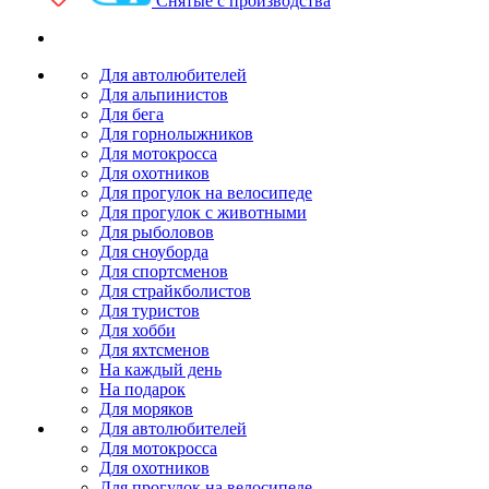
Снятые с производства
Для автолюбителей
Для альпинистов
Для бега
Для горнолыжников
Для мотокросса
Для охотников
Для прогулок на велосипеде
Для прогулок с животными
Для рыболовов
Для сноуборда
Для спортсменов
Для страйкболистов
Для туристов
Для хобби
Для яхтсменов
На каждый день
На подарок
Для моряков
Для автолюбителей
Для мотокросса
Для охотников
Для прогулок на велосипеде