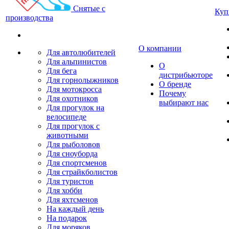
Снятые с
Куп
производства
О компании
Для автолюбителей
Для альпинистов
О
Для бега
дистрибьюторе
Для горнолыжников
О бренде
Для мотокросса
Почему
Для охотников
выбирают нас
Для прогулок на
велосипеде
Для прогулок с
животными
Для рыболовов
Для сноуборда
Для спортсменов
Для страйкболистов
Для туристов
Для хобби
Для яхтсменов
На каждый день
На подарок
Для моряков