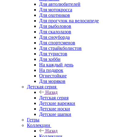
Для автолюбителей
Для мотокросса
Для охотников
Для прогулок на велосипеде
Для рыболовов
Для скалолазов
Для сноуборда
Для спортсменов
Для страйкболистов
Для туристов
Для хобби
На каждый день
На подарок
Огнестойкие
Для моряков
Детская серия
Назад
Детская серия
Детские варежки
Детские носки
Детские шапки
Гетры
Коллекции
Назад
Коллекции