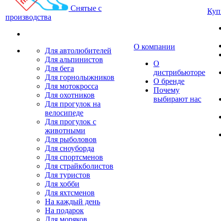
Снятые с
Куп
производства
О компании
Для автолюбителей
Для альпинистов
О
Для бега
дистрибьюторе
Для горнолыжников
О бренде
Для мотокросса
Почему
Для охотников
выбирают нас
Для прогулок на
велосипеде
Для прогулок с
животными
Для рыболовов
Для сноуборда
Для спортсменов
Для страйкболистов
Для туристов
Для хобби
Для яхтсменов
На каждый день
На подарок
Для моряков