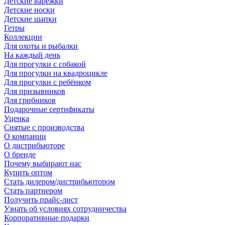
Детские варежки
Детские носки
Детские шапки
Гетры
Коллекции
Для охоты и рыбалки
На каждый день
Для прогулки с собакой
Для прогулки на квадроцикле
Для прогулки с ребёнком
Для призывников
Для грибников
Подарочные сертификаты
Уценка
Снятые с производства
О компании
О дистрибьюторе
О бренде
Почему выбирают нас
Купить оптом
Стать дилером/дистрибьютором
Стать партнером
Получить прайс-лист
Узнать об условиях сотрудничества
Корпоративные подарки