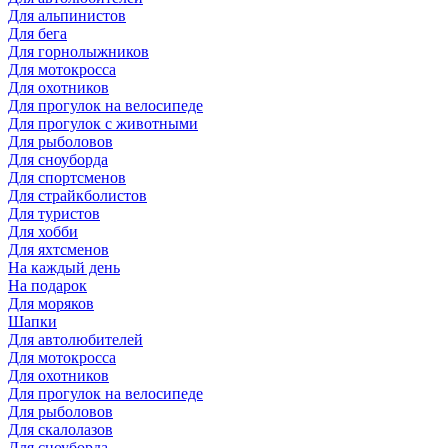
Для альпинистов
Для бега
Для горнолыжников
Для мотокросса
Для охотников
Для прогулок на велосипеде
Для прогулок с животными
Для рыболовов
Для сноуборда
Для спортсменов
Для страйкболистов
Для туристов
Для хобби
Для яхтсменов
На каждый день
На подарок
Для моряков
Шапки
Для автолюбителей
Для мотокросса
Для охотников
Для прогулок на велосипеде
Для рыболовов
Для скалолазов
Для сноуборда