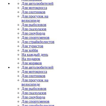
Для автолюбителей
Для мотокросса
Для охотников
Для прогулок на
велосипеде
Для рыболовов
Для скалолазов
Для сноуборда
Для спортсменов
Для страйкболистов
Для туристов
Для хобби
На каждый день
На подарок
Для моряков
Для автолюбителей
Для мотокросса
Для охотников
Для прогулок на
велосипеде
Для рыболовов
Для скалолазов
Для сноуборда
Для спортсменов
Для страйкболистов