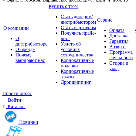
Купить оптом
Стать дилером/
Сервис
дистрибьютором
Стать партнером
О компании
Оплата
Получить прайс-
Доставка
О
лист
Гарантия
дистрибьюторе
Узнать об
Возврат
О бренде
условиях
Программа
Почему
сотрудничества
лояльности
выбирают нас
Корпоративные
Стирка и
подарки
уход
Корпоративные
заказы
Дропшиппинг
Пройти опрос
Войти
Каталог
Новинки