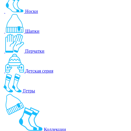
Носки
Шапки
Перчатки
Детская серия
Гетры
Коллекции