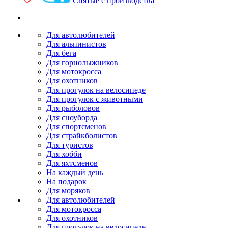
Снятые с производства
Для автолюбителей
Для альпинистов
Для бега
Для горнолыжников
Для мотокросса
Для охотников
Для прогулок на велосипеде
Для прогулок с животными
Для рыболовов
Для сноуборда
Для спортсменов
Для страйкболистов
Для туристов
Для хобби
Для яхтсменов
На каждый день
На подарок
Для моряков
Для автолюбителей
Для мотокросса
Для охотников
Для прогулок на велосипеде