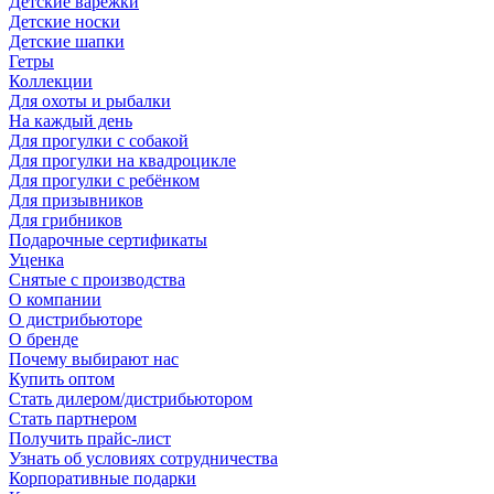
Детские варежки
Детские носки
Детские шапки
Гетры
Коллекции
Для охоты и рыбалки
На каждый день
Для прогулки с собакой
Для прогулки на квадроцикле
Для прогулки с ребёнком
Для призывников
Для грибников
Подарочные сертификаты
Уценка
Снятые с производства
О компании
О дистрибьюторе
О бренде
Почему выбирают нас
Купить оптом
Стать дилером/дистрибьютором
Стать партнером
Получить прайс-лист
Узнать об условиях сотрудничества
Корпоративные подарки