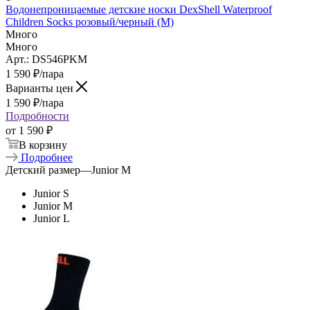
Водонепроницаемые детские носки DexShell Waterproof
Children Socks розовый/черный (M)
Много
Много
Арт.: DS546PKM
1 590
₽
/пара
Варианты цен
1 590
₽
/пара
Подробности
от
1 590 ₽
В корзину
Подробнее
Детский размер
—
Junior M
Junior S
Junior M
Junior L