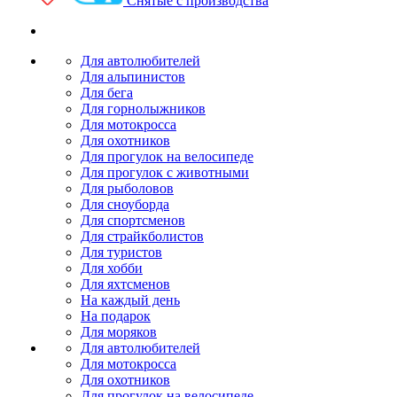
Снятые с производства
Для автолюбителей
Для альпинистов
Для бега
Для горнолыжников
Для мотокросса
Для охотников
Для прогулок на велосипеде
Для прогулок с животными
Для рыболовов
Для сноуборда
Для спортсменов
Для страйкболистов
Для туристов
Для хобби
Для яхтсменов
На каждый день
На подарок
Для моряков
Для автолюбителей
Для мотокросса
Для охотников
Для прогулок на велосипеде