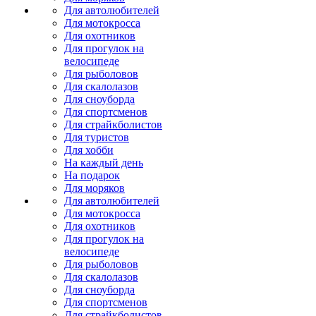
Для автолюбителей
Для мотокросса
Для охотников
Для прогулок на
велосипеде
Для рыболовов
Для скалолазов
Для сноуборда
Для спортсменов
Для страйкболистов
Для туристов
Для хобби
На каждый день
На подарок
Для моряков
Для автолюбителей
Для мотокросса
Для охотников
Для прогулок на
велосипеде
Для рыболовов
Для скалолазов
Для сноуборда
Для спортсменов
Для страйкболистов