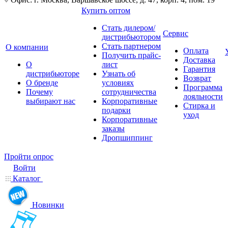
Купить оптом
Стать дилером/
Сервис
дистрибьютором
Стать партнером
О компании
Оплата
Получить прайс-
Доставка
О
лист
Гарантия
дистрибьюторе
Узнать об
Возврат
О бренде
условиях
Программа
Почему
сотрудничества
лояльности
выбирают нас
Корпоративные
Стирка и
подарки
уход
Корпоративные
заказы
Дропшиппинг
Пройти опрос
Войти
Каталог
Новинки