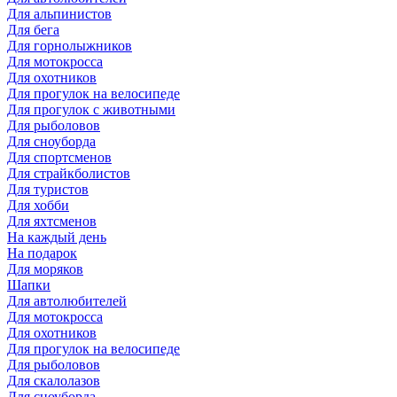
Для альпинистов
Для бега
Для горнолыжников
Для мотокросса
Для охотников
Для прогулок на велосипеде
Для прогулок с животными
Для рыболовов
Для сноуборда
Для спортсменов
Для страйкболистов
Для туристов
Для хобби
Для яхтсменов
На каждый день
На подарок
Для моряков
Шапки
Для автолюбителей
Для мотокросса
Для охотников
Для прогулок на велосипеде
Для рыболовов
Для скалолазов
Для сноуборда