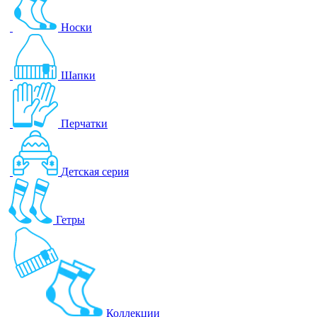
Носки
Шапки
Перчатки
Детская серия
Гетры
Коллекции