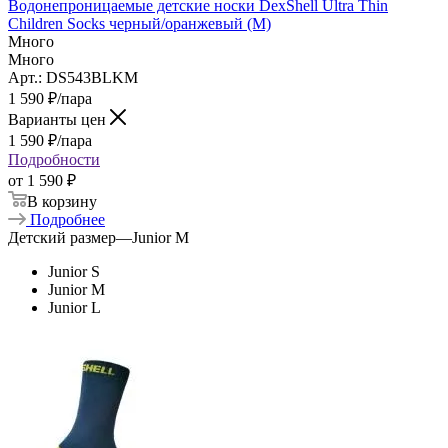
Водонепроницаемые детские носки DexShell Ultra Thin
Children Socks черный/оранжевый (M)
Много
Много
Арт.: DS543BLKM
1 590
₽
/пара
Варианты цен
1 590
₽
/пара
Подробности
от
1 590 ₽
В корзину
Подробнее
Детский размер
—
Junior M
Junior S
Junior M
Junior L