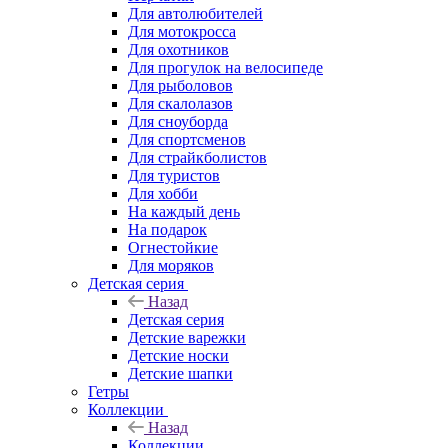
Для автолюбителей
Для мотокросса
Для охотников
Для прогулок на велосипеде
Для рыболовов
Для скалолазов
Для сноуборда
Для спортсменов
Для страйкболистов
Для туристов
Для хобби
На каждый день
На подарок
Огнестойкие
Для моряков
Детская серия
Назад
Детская серия
Детские варежки
Детские носки
Детские шапки
Гетры
Коллекции
Назад
Коллекции