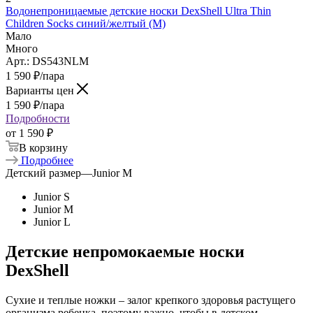
Водонепроницаемые детские носки DexShell Ultra Thin
Children Socks синий/желтый (M)
Мало
Много
Арт.: DS543NLM
1 590
₽
/пара
Варианты цен
1 590
₽
/пара
Подробности
от
1 590 ₽
В корзину
Подробнее
Детский размер
—
Junior M
Junior S
Junior M
Junior L
Детские непромокаемые носки
DexShell
Сухие и теплые ножки – залог крепкого здоровья растущего
организма ребенка, поэтому важно, чтобы в детском