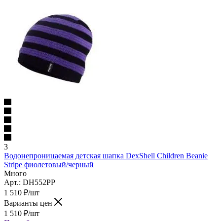
3
Водонепроницаемая детская шапка DexShell Children Beanie
Stripe фиолетовый/черный
Много
Арт.: DH552PP
1 510
₽
/шт
Варианты цен
1 510
₽
/шт