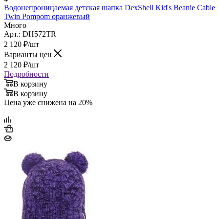
Водонепроницаемая детская шапка DexShell Kid's Beanie Cable
Twin Pompom оранжевый
Много
Арт.: DH572TR
2 120
₽
/шт
Варианты цен
2 120
₽
/шт
Подробности
В корзину
В корзину
Цена уже снижена на 20%