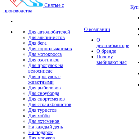
Снятые с
Куп
производства
О компании
Для автолюбителей
Для альпинистов
О
Для бега
дистрибьюторе
Для горнолыжников
О бренде
Для мотокросса
Почему
Для охотников
выбирают нас
Для прогулок на
велосипеде
Для прогулок с
животными
Для рыболовов
Для сноуборда
Для спортсменов
Для страйкболистов
Для туристов
Для хобби
Для яхтсменов
На каждый день
На подарок
Для моряков