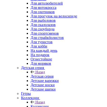
Для автолюбителей
Для мотокросса
Для охотников
Для прогулок на велосипеде
Для рыболовов
Для скалолазов
Для сноуборда
Для спортсменов
Для страйкболистов
Для туристов
Для хобби
На каждый день
На подарок
Огнестойкие
Для моряков
Детская серия
Назад
Детская серия
Детские варежки
Детские носки
Детские шапки
Гетры
Коллекции
Назад
Коллекции