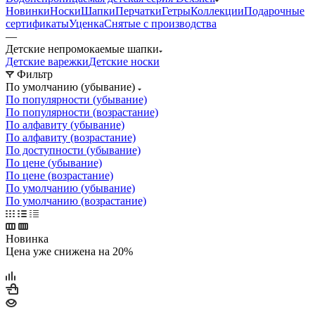
Новинки
Носки
Шапки
Перчатки
Гетры
Коллекции
Подарочные
сертификаты
Уценка
Снятые с производства
—
Детские непромокаемые шапки
Детские варежки
Детские носки
Фильтр
По умолчанию (убывание)
По популярности (убывание)
По популярности (возрастание)
По алфавиту (убывание)
По алфавиту (возрастание)
По доступности (убывание)
По цене (убывание)
По цене (возрастание)
По умолчанию (убывание)
По умолчанию (возрастание)
Новинка
Цена уже снижена на 20%