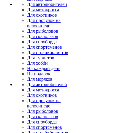
Для автолюбителей
Для мотокросса
Для охотников
Для прогулок на
велосипеде
Для рыболовов
Для скалолазов
Для сноуборда
Для спортсменов
Для страйкболистов
Для туристов
Для хобби
На каждый день
На подарок
Для моряков
Для автолюбителей
Для мотокросса
Для охотников
Для прогулок на
велосипеде
Для рыболовов
Для скалолазов
Для сноуборда
Для спортсменов
Для страйкболистов