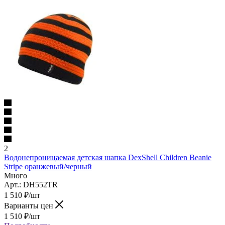
2
Водонепроницаемая детская шапка DexShell Children Beanie
Stripe оранжевый/черный
Много
Арт.: DH552TR
1 510
₽
/шт
Варианты цен
1 510
₽
/шт