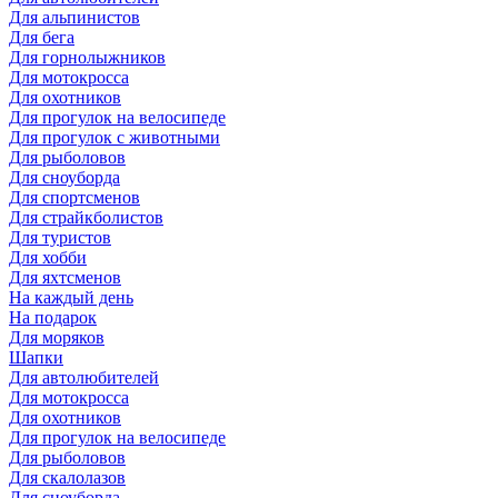
Для альпинистов
Для бега
Для горнолыжников
Для мотокросса
Для охотников
Для прогулок на велосипеде
Для прогулок с животными
Для рыболовов
Для сноуборда
Для спортсменов
Для страйкболистов
Для туристов
Для хобби
Для яхтсменов
На каждый день
На подарок
Для моряков
Шапки
Для автолюбителей
Для мотокросса
Для охотников
Для прогулок на велосипеде
Для рыболовов
Для скалолазов
Для сноуборда