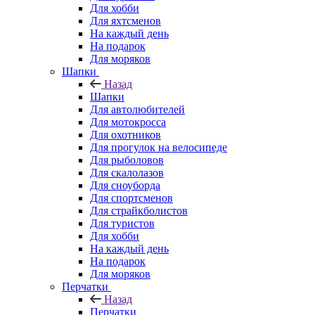
Для хобби
Для яхтсменов
На каждый день
На подарок
Для моряков
Шапки
Назад
Шапки
Для автолюбителей
Для мотокросса
Для охотников
Для прогулок на велосипеде
Для рыболовов
Для скалолазов
Для сноуборда
Для спортсменов
Для страйкболистов
Для туристов
Для хобби
На каждый день
На подарок
Для моряков
Перчатки
Назад
Перчатки