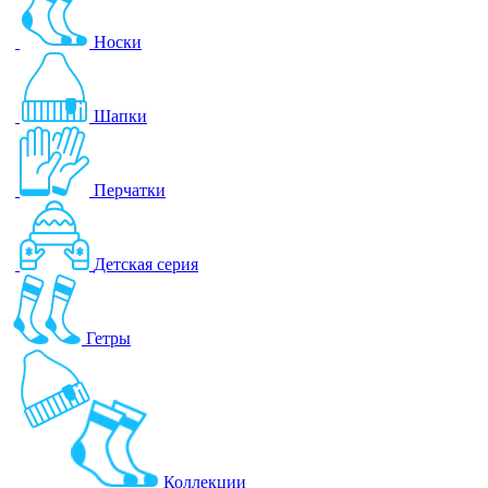
Носки
Шапки
Перчатки
Детская серия
Гетры
Коллекции