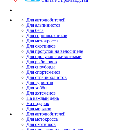
Снятые с производства
Для автолюбителей
Для альпинистов
Для бега
Для горнолыжников
Для мотокросса
Для охотников
Для прогулок на велосипеде
Для прогулок с животными
Для рыболовов
Для сноуборда
Для спортсменов
Для страйкболистов
Для туристов
Для хобби
Для яхтсменов
На каждый день
На подарок
Для моряков
Для автолюбителей
Для мотокросса
Для охотников
Для прогулок на велосипеде