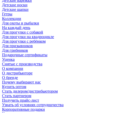
Детские варежки
Детские носки
Детские шапки
Гетры
Коллекции
Для охоты и рыбалки
На каждый день
Для прогулки с собакой
Для прогулки на квадроцикле
Для прогулки с ребёнком
Для призывников
Для грибников
Подарочные сертификаты
Уценка
Снятые с производства
О компании
О дистрибьюторе
О бренде
Почему выбирают нас
Купить оптом
Стать дилером/дистрибьютором
Стать партнером
Получить прайс-лист
Узнать об условиях сотрудничества
Корпоративные подарки