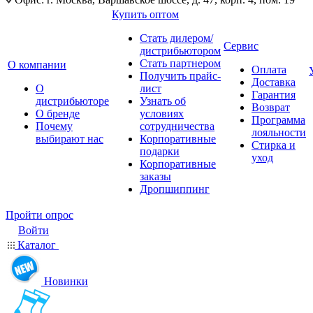
Купить оптом
Стать дилером/
Сервис
дистрибьютором
Стать партнером
О компании
Оплата
Получить прайс-
Доставка
О
лист
Гарантия
дистрибьюторе
Узнать об
Возврат
О бренде
условиях
Программа
Почему
сотрудничества
лояльности
выбирают нас
Корпоративные
Стирка и
подарки
уход
Корпоративные
заказы
Дропшиппинг
Пройти опрос
Войти
Каталог
Новинки