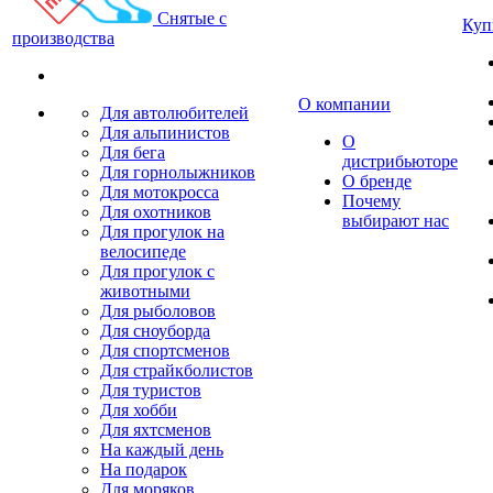
Снятые с
Куп
производства
О компании
Для автолюбителей
Для альпинистов
О
Для бега
дистрибьюторе
Для горнолыжников
О бренде
Для мотокросса
Почему
Для охотников
выбирают нас
Для прогулок на
велосипеде
Для прогулок с
животными
Для рыболовов
Для сноуборда
Для спортсменов
Для страйкболистов
Для туристов
Для хобби
Для яхтсменов
На каждый день
На подарок
Для моряков