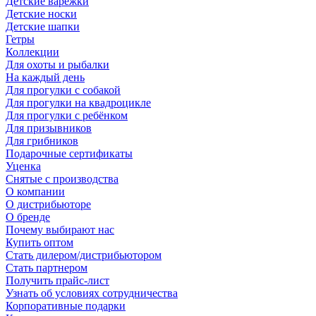
Детские варежки
Детские носки
Детские шапки
Гетры
Коллекции
Для охоты и рыбалки
На каждый день
Для прогулки с собакой
Для прогулки на квадроцикле
Для прогулки с ребёнком
Для призывников
Для грибников
Подарочные сертификаты
Уценка
Снятые с производства
О компании
О дистрибьюторе
О бренде
Почему выбирают нас
Купить оптом
Стать дилером/дистрибьютором
Стать партнером
Получить прайс-лист
Узнать об условиях сотрудничества
Корпоративные подарки