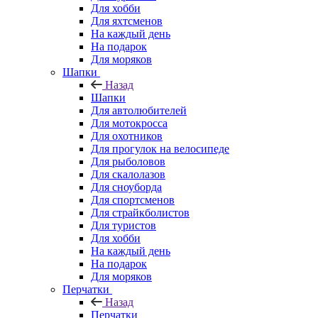
Для хобби
Для яхтсменов
На каждый день
На подарок
Для моряков
Шапки
Назад
Шапки
Для автолюбителей
Для мотокросса
Для охотников
Для прогулок на велосипеде
Для рыболовов
Для скалолазов
Для сноуборда
Для спортсменов
Для страйкболистов
Для туристов
Для хобби
На каждый день
На подарок
Для моряков
Перчатки
Назад
Перчатки