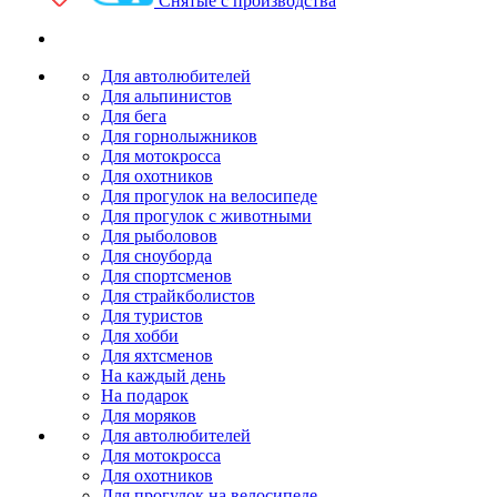
Снятые с производства
Для автолюбителей
Для альпинистов
Для бега
Для горнолыжников
Для мотокросса
Для охотников
Для прогулок на велосипеде
Для прогулок с животными
Для рыболовов
Для сноуборда
Для спортсменов
Для страйкболистов
Для туристов
Для хобби
Для яхтсменов
На каждый день
На подарок
Для моряков
Для автолюбителей
Для мотокросса
Для охотников
Для прогулок на велосипеде