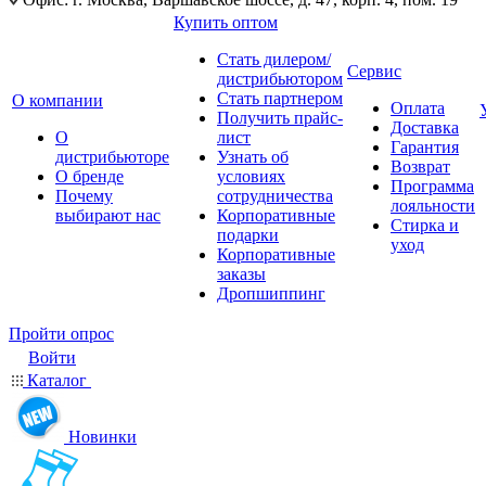
Купить оптом
Стать дилером/
Сервис
дистрибьютором
Стать партнером
О компании
Оплата
Получить прайс-
Доставка
О
лист
Гарантия
дистрибьюторе
Узнать об
Возврат
О бренде
условиях
Программа
Почему
сотрудничества
лояльности
выбирают нас
Корпоративные
Стирка и
подарки
уход
Корпоративные
заказы
Дропшиппинг
Пройти опрос
Войти
Каталог
Новинки