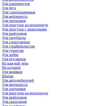
Для альпинистов
Для бега
Для горнолыжников
Для мотокросса
Для охотников
Для прогулок на велосипеде
Для прогулок с животными
Для рыболовов
Для сноуборда
Для спортсменов
Для страйкболистов
Для туристов
Для хобби
Для яхтсменов
На каждый день
На подарок
Для моряков
Шапки
Для автолюбителей
Для мотокросса
Для охотников
Для прогулок на велосипеде
Для рыболовов
Для скалолазов
Для сноуборда