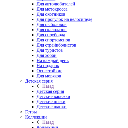
Для автолюбителей
Для мотокросса
Для охотников
Для прогулок на велосипеде
Для рыболовов
Для скалолазов
Для сноуборда
Для спортсменов
Для страйкболистов
Для туристов
Для хобби
На каждый день
На подарок
Огнестойкие
Для моряков
Детская серия
Назад
Детская серия
Детские варежки
Детские носки
Детские шапки
Гетры
Коллекции
Назад
Коллекции