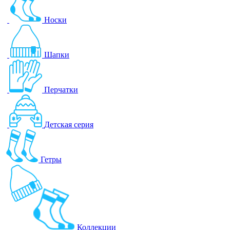
Носки
Шапки
Перчатки
Детская серия
Гетры
Коллекции