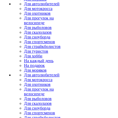
Для автолюбителей
Для мотокросса
Для охотников
Для прогулок на
велосипеде
Для рыболовов
Для скалолазов
Для сноуборда
Для спортсменов
Для страйкболистов
Для туристов
Для хобби
На каждый день
На подарок
Для моряков
Для автолюбителей
Для мотокросса
Для охотников
Для прогулок на
велосипеде
Для рыболовов
Для скалолазов
Для сноуборда
Для спортсменов
Для страйкболистов