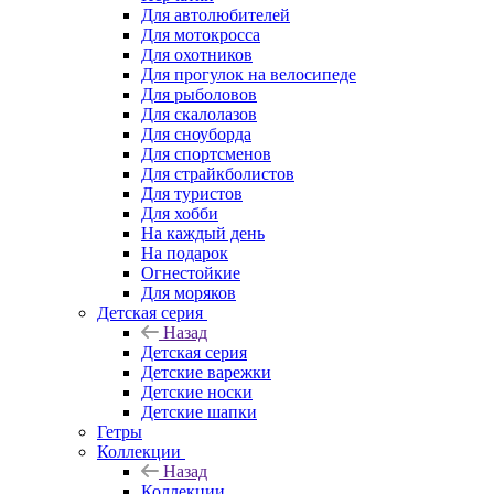
Для автолюбителей
Для мотокросса
Для охотников
Для прогулок на велосипеде
Для рыболовов
Для скалолазов
Для сноуборда
Для спортсменов
Для страйкболистов
Для туристов
Для хобби
На каждый день
На подарок
Огнестойкие
Для моряков
Детская серия
Назад
Детская серия
Детские варежки
Детские носки
Детские шапки
Гетры
Коллекции
Назад
Коллекции