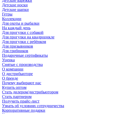
Детские варежки
Детские носки
Детские шапки
Гетры
Коллекции
Для охоты и рыбалки
На каждый день
Для прогулки с собакой
Для прогулки на квадроцикле
Для прогулки с ребёнком
Для призывников
Для грибников
Подарочные сертификаты
Уценка
Снятые с производства
О компании
О дистрибьюторе
О бренде
Почему выбирают нас
Купить оптом
Стать дилером/дистрибьютором
Стать партнером
Получить прайс-лист
Узнать об условиях сотрудничества
Корпоративные подарки