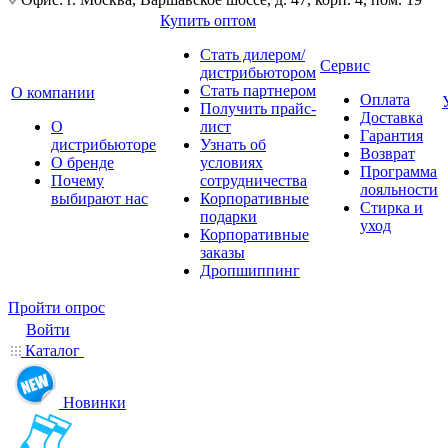
Купить оптом
Стать дилером/
Сервис
дистрибьютором
Стать партнером
О компании
Оплата
Получить прайс-
Доставка
О
лист
Гарантия
дистрибьюторе
Узнать об
Возврат
О бренде
условиях
Программа
Почему
сотрудничества
лояльности
выбирают нас
Корпоративные
Стирка и
подарки
уход
Корпоративные
заказы
Дропшиппинг
Пройти опрос
Войти
Каталог
Новинки