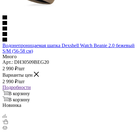
Водонепроницаемая шапка Dexshell Watch Beanie 2.0 бежевый
S/M (56-58 см)
Много
Арт.: DH30509BEG20
2 990
₽
/шт
Варианты цен
2 990
₽
/шт
Подробности
В корзину
В корзину
Новинка