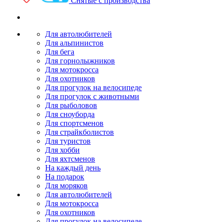
Снятые с производства
Для автолюбителей
Для альпинистов
Для бега
Для горнолыжников
Для мотокросса
Для охотников
Для прогулок на велосипеде
Для прогулок с животными
Для рыболовов
Для сноуборда
Для спортсменов
Для страйкболистов
Для туристов
Для хобби
Для яхтсменов
На каждый день
На подарок
Для моряков
Для автолюбителей
Для мотокросса
Для охотников
Для прогулок на велосипеде