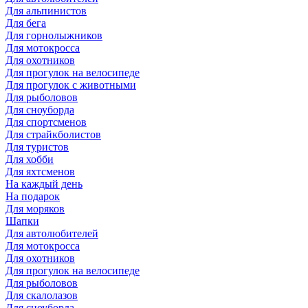
Для альпинистов
Для бега
Для горнолыжников
Для мотокросса
Для охотников
Для прогулок на велосипеде
Для прогулок с животными
Для рыболовов
Для сноуборда
Для спортсменов
Для страйкболистов
Для туристов
Для хобби
Для яхтсменов
На каждый день
На подарок
Для моряков
Шапки
Для автолюбителей
Для мотокросса
Для охотников
Для прогулок на велосипеде
Для рыболовов
Для скалолазов
Для сноуборда