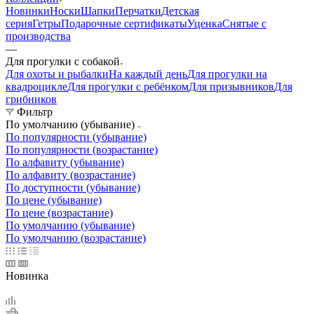
Новинки
Носки
Шапки
Перчатки
Детская
серия
Гетры
Подарочные сертификаты
Уценка
Снятые с
производства
—
Для прогулки с собакой
Для охоты и рыбалки
На каждый день
Для прогулки на
квадроцикле
Для прогулки с ребёнком
Для призывников
Для
грибников
Фильтр
По умолчанию (убывание)
По популярности (убывание)
По популярности (возрастание)
По алфавиту (убывание)
По алфавиту (возрастание)
По доступности (убывание)
По цене (убывание)
По цене (возрастание)
По умолчанию (убывание)
По умолчанию (возрастание)
Новинка