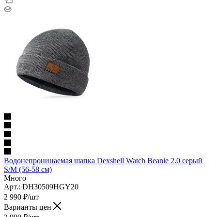
Водонепроницаемая шапка Dexshell Watch Beanie 2.0 серый
S/M (56-58 см)
Много
Арт.: DH30509HGY20
2 990
₽
/шт
Варианты цен