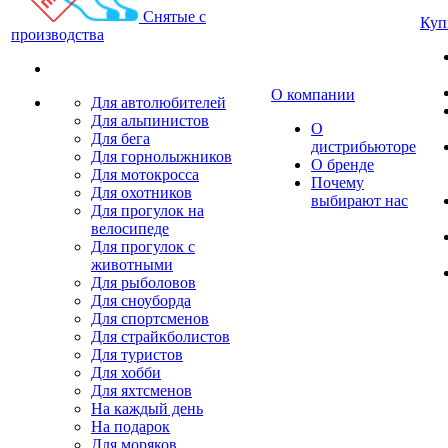
Снятые с
Куп
производства
О компании
Для автолюбителей
Для альпинистов
О
Для бега
дистрибьюторе
Для горнолыжников
О бренде
Для мотокросса
Почему
Для охотников
выбирают нас
Для прогулок на
велосипеде
Для прогулок с
животными
Для рыболовов
Для сноуборда
Для спортсменов
Для страйкболистов
Для туристов
Для хобби
Для яхтсменов
На каждый день
На подарок
Для моряков