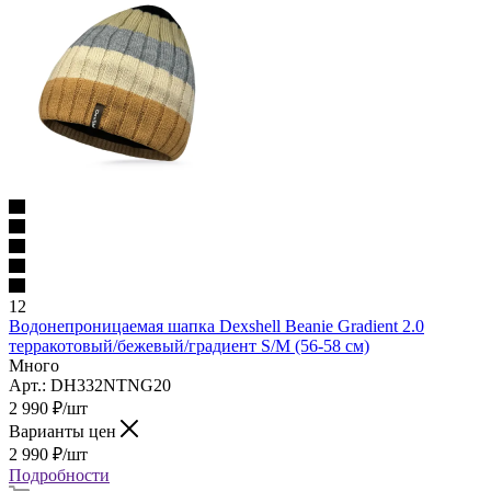
12
Водонепроницаемая шапка Dexshell Beanie Gradient 2.0
терракотовый/бежевый/градиент S/M (56-58 см)
Много
Арт.: DH332NTNG20
2 990
₽
/шт
Варианты цен
2 990
₽
/шт
Подробности