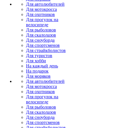
Для автолюбителей
Для мотокросса
Для охотников
Для прогулок на
велосипеде
Для рыболовов
Для скалолазов
Для сноуборда
Для спортсменов
Для страйкболистов
Для туристов
Для хобби
На каждый день
На подарок
Для моряков
Для автолюбителей
Для мотокросса
Для охотников
Для прогулок на
велосипеде
Для рыболовов
Для скалолазов
Для сноуборда
Для спортсменов
Для страйкболистов