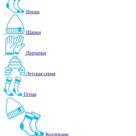
Носки
Шапки
Перчатки
Детская серия
Гетры
Коллекции