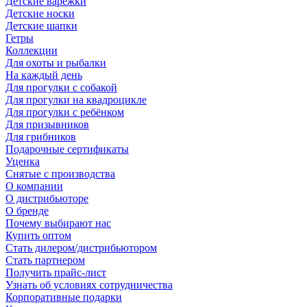
Детские варежки
Детские носки
Детские шапки
Гетры
Коллекции
Для охоты и рыбалки
На каждый день
Для прогулки с собакой
Для прогулки на квадроцикле
Для прогулки с ребёнком
Для призывников
Для грибников
Подарочные сертификаты
Уценка
Снятые с производства
О компании
О дистрибьюторе
О бренде
Почему выбирают нас
Купить оптом
Стать дилером/дистрибьютором
Стать партнером
Получить прайс-лист
Узнать об условиях сотрудничества
Корпоративные подарки