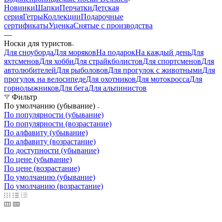
Новинки
Шапки
Перчатки
Детская
серия
Гетры
Коллекции
Подарочные
сертификаты
Уценка
Снятые с производства
—
Носки для туристов
Для сноуборда
Для моряков
На подарок
На каждый день
Для
яхтсменов
Для хобби
Для страйкболистов
Для спортсменов
Для
автолюбителей
Для рыболовов
Для прогулок с животными
Для
прогулок на велосипеде
Для охотников
Для мотокросса
Для
горнолыжников
Для бега
Для альпинистов
Фильтр
По умолчанию (убывание)
По популярности (убывание)
По популярности (возрастание)
По алфавиту (убывание)
По алфавиту (возрастание)
По доступности (убывание)
По цене (убывание)
По цене (возрастание)
По умолчанию (убывание)
По умолчанию (возрастание)