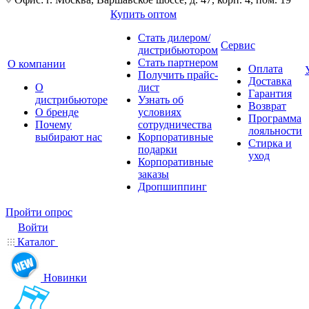
Купить оптом
Стать дилером/
Сервис
дистрибьютором
Стать партнером
О компании
Оплата
Получить прайс-
Доставка
О
лист
Гарантия
дистрибьюторе
Узнать об
Возврат
О бренде
условиях
Программа
Почему
сотрудничества
лояльности
выбирают нас
Корпоративные
Стирка и
подарки
уход
Корпоративные
заказы
Дропшиппинг
Пройти опрос
Войти
Каталог
Новинки