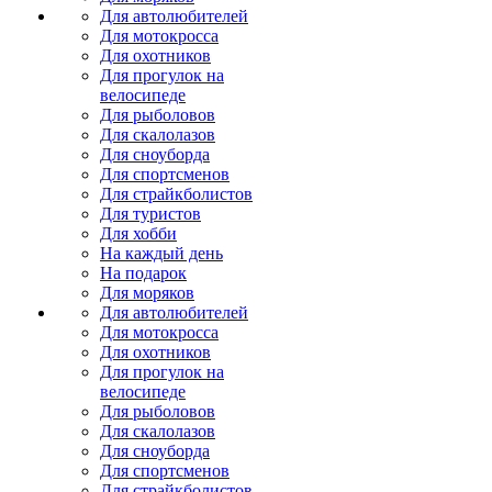
Для автолюбителей
Для мотокросса
Для охотников
Для прогулок на
велосипеде
Для рыболовов
Для скалолазов
Для сноуборда
Для спортсменов
Для страйкболистов
Для туристов
Для хобби
На каждый день
На подарок
Для моряков
Для автолюбителей
Для мотокросса
Для охотников
Для прогулок на
велосипеде
Для рыболовов
Для скалолазов
Для сноуборда
Для спортсменов
Для страйкболистов