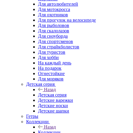
Для автолюбителей
Для мотокросса
Для охотников
Для прогулок на велосипеде
Для рыболовов
Для скалолазов
Для сноуборда
Для спортсменов
Для страйкболистов
Для туристов
Для хобби
На каждый день
На подарок
Огнестойкие
Для моряков
Детская серия
Назад
Детская серия
Детские варежки
Детские носки
Детские шапки
Гетры
Коллекции
Назад
Коллекции