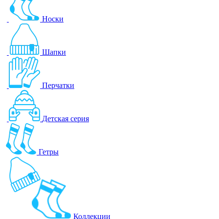
Носки
Шапки
Перчатки
Детская серия
Гетры
Коллекции