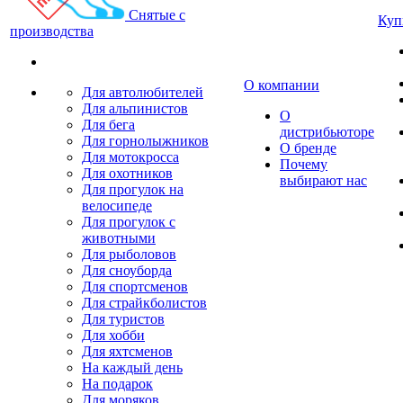
Снятые с
Куп
производства
О компании
Для автолюбителей
Для альпинистов
О
Для бега
дистрибьюторе
Для горнолыжников
О бренде
Для мотокросса
Почему
Для охотников
выбирают нас
Для прогулок на
велосипеде
Для прогулок с
животными
Для рыболовов
Для сноуборда
Для спортсменов
Для страйкболистов
Для туристов
Для хобби
Для яхтсменов
На каждый день
На подарок
Для моряков