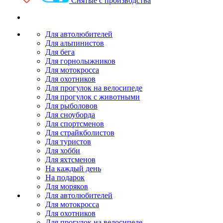
Снятые с производства
Для автолюбителей
Для альпинистов
Для бега
Для горнолыжников
Для мотокросса
Для охотников
Для прогулок на велосипеде
Для прогулок с животными
Для рыболовов
Для сноуборда
Для спортсменов
Для страйкболистов
Для туристов
Для хобби
Для яхтсменов
На каждый день
На подарок
Для моряков
Для автолюбителей
Для мотокросса
Для охотников
Для прогулок на велосипеде