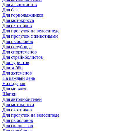
Для альпинистов
Для бега
Для горнолыжников
Для мотокросса
Для охотников
Для прогулок на велосипеде
Для прогулок с животными
Для рыболовов
Для сноуборда
Для спортсменов
Для страйкболистов
Для туристов
Для хобби
Для яхтсменов
На каждый день
На подарок
Для моряков
Шапки
Для автолюбителей
Для мотокросса
Для охотников
Для прогулок на велосипеде
Для рыболовов
Для скалолазов
Для сноуборда