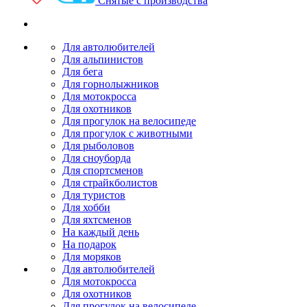
Снятые с производства
Для автолюбителей
Для альпинистов
Для бега
Для горнолыжников
Для мотокросса
Для охотников
Для прогулок на велосипеде
Для прогулок с животными
Для рыболовов
Для сноуборда
Для спортсменов
Для страйкболистов
Для туристов
Для хобби
Для яхтсменов
На каждый день
На подарок
Для моряков
Для автолюбителей
Для мотокросса
Для охотников
Для прогулок на велосипеде