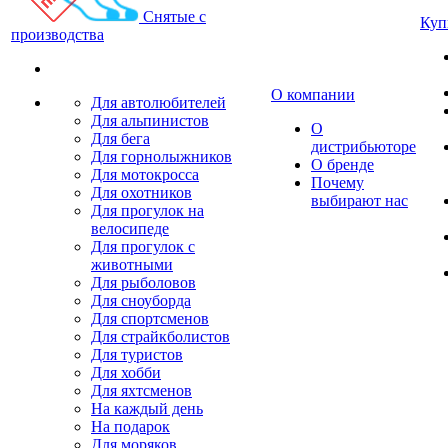
Снятые с
Куп
производства
О компании
Для автолюбителей
Для альпинистов
О
Для бега
дистрибьюторе
Для горнолыжников
О бренде
Для мотокросса
Почему
Для охотников
выбирают нас
Для прогулок на
велосипеде
Для прогулок с
животными
Для рыболовов
Для сноуборда
Для спортсменов
Для страйкболистов
Для туристов
Для хобби
Для яхтсменов
На каждый день
На подарок
Для моряков