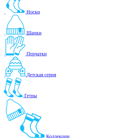
Носки
Шапки
Перчатки
Детская серия
Гетры
Коллекции