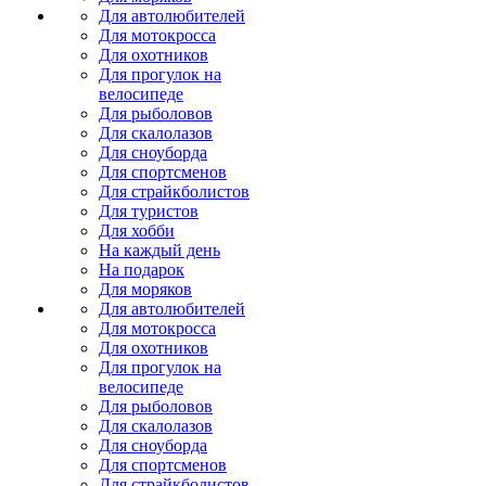
Для автолюбителей
Для мотокросса
Для охотников
Для прогулок на
велосипеде
Для рыболовов
Для скалолазов
Для сноуборда
Для спортсменов
Для страйкболистов
Для туристов
Для хобби
На каждый день
На подарок
Для моряков
Для автолюбителей
Для мотокросса
Для охотников
Для прогулок на
велосипеде
Для рыболовов
Для скалолазов
Для сноуборда
Для спортсменов
Для страйкболистов