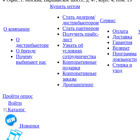
Купить оптом
Стать дилером/
Сервис
дистрибьютором
Стать партнером
О компании
Оплата
Получить прайс-
Доставка
О
лист
Гарантия
дистрибьюторе
Узнать об
Возврат
О бренде
условиях
Программа
Почему
сотрудничества
лояльности
выбирают нас
Корпоративные
Стирка и
подарки
уход
Корпоративные
заказы
Дропшиппинг
Пройти опрос
Войти
Каталог
Новинки