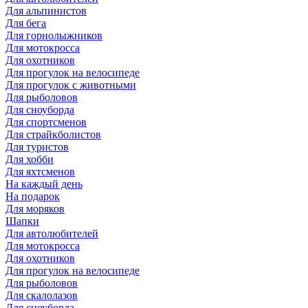
Для альпинистов
Для бега
Для горнолыжников
Для мотокросса
Для охотников
Для прогулок на велосипеде
Для прогулок с животными
Для рыболовов
Для сноуборда
Для спортсменов
Для страйкболистов
Для туристов
Для хобби
Для яхтсменов
На каждый день
На подарок
Для моряков
Шапки
Для автолюбителей
Для мотокросса
Для охотников
Для прогулок на велосипеде
Для рыболовов
Для скалолазов
Для сноуборда