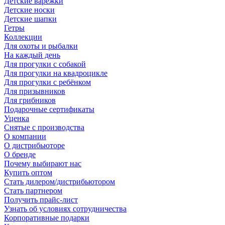
Детские варежки
Детские носки
Детские шапки
Гетры
Коллекции
Для охоты и рыбалки
На каждый день
Для прогулки с собакой
Для прогулки на квадроцикле
Для прогулки с ребёнком
Для призывников
Для грибников
Подарочные сертификаты
Уценка
Снятые с производства
О компании
О дистрибьюторе
О бренде
Почему выбирают нас
Купить оптом
Стать дилером/дистрибьютором
Стать партнером
Получить прайс-лист
Узнать об условиях сотрудничества
Корпоративные подарки