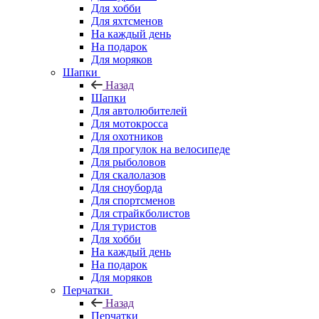
Для хобби
Для яхтсменов
На каждый день
На подарок
Для моряков
Шапки
Назад
Шапки
Для автолюбителей
Для мотокросса
Для охотников
Для прогулок на велосипеде
Для рыболовов
Для скалолазов
Для сноуборда
Для спортсменов
Для страйкболистов
Для туристов
Для хобби
На каждый день
На подарок
Для моряков
Перчатки
Назад
Перчатки