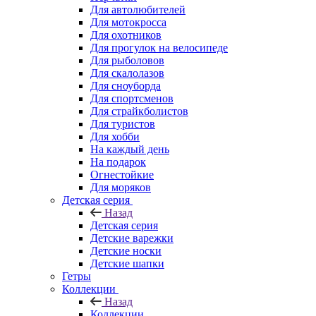
Для автолюбителей
Для мотокросса
Для охотников
Для прогулок на велосипеде
Для рыболовов
Для скалолазов
Для сноуборда
Для спортсменов
Для страйкболистов
Для туристов
Для хобби
На каждый день
На подарок
Огнестойкие
Для моряков
Детская серия
Назад
Детская серия
Детские варежки
Детские носки
Детские шапки
Гетры
Коллекции
Назад
Коллекции