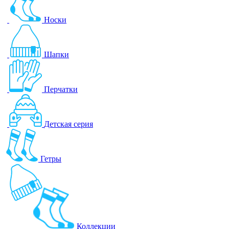
Носки
Шапки
Перчатки
Детская серия
Гетры
Коллекции