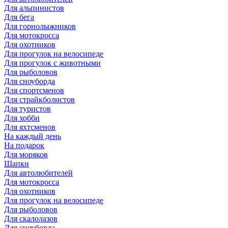
Для альпинистов
Для бега
Для горнолыжников
Для мотокросса
Для охотников
Для прогулок на велосипеде
Для прогулок с животными
Для рыболовов
Для сноуборда
Для спортсменов
Для страйкболистов
Для туристов
Для хобби
Для яхтсменов
На каждый день
На подарок
Для моряков
Шапки
Для автолюбителей
Для мотокросса
Для охотников
Для прогулок на велосипеде
Для рыболовов
Для скалолазов
Для сноуборда