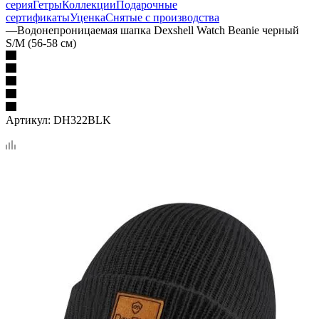
серия
Гетры
Коллекции
Подарочные
сертификаты
Уценка
Снятые с производства
—
Водонепроницаемая шапка Dexshell Watch Beanie черный
S/M (56-58 см)
Артикул:
DH322BLK