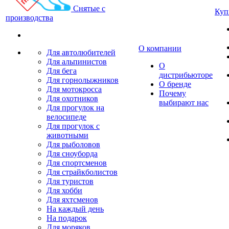
Снятые с
Куп
производства
О компании
Для автолюбителей
Для альпинистов
О
Для бега
дистрибьюторе
Для горнолыжников
О бренде
Для мотокросса
Почему
Для охотников
выбирают нас
Для прогулок на
велосипеде
Для прогулок с
животными
Для рыболовов
Для сноуборда
Для спортсменов
Для страйкболистов
Для туристов
Для хобби
Для яхтсменов
На каждый день
На подарок
Для моряков