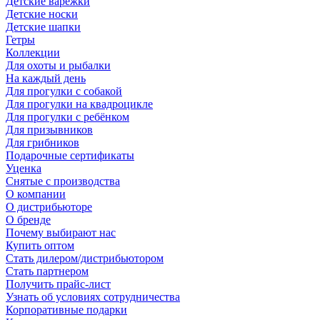
Детские варежки
Детские носки
Детские шапки
Гетры
Коллекции
Для охоты и рыбалки
На каждый день
Для прогулки с собакой
Для прогулки на квадроцикле
Для прогулки с ребёнком
Для призывников
Для грибников
Подарочные сертификаты
Уценка
Снятые с производства
О компании
О дистрибьюторе
О бренде
Почему выбирают нас
Купить оптом
Стать дилером/дистрибьютором
Стать партнером
Получить прайс-лист
Узнать об условиях сотрудничества
Корпоративные подарки