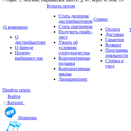
Купить оптом
Стать дилером/
Сервис
дистрибьютором
Стать партнером
О компании
Оплата
Получить прайс-
Доставка
О
лист
Гарантия
дистрибьюторе
Узнать об
Возврат
О бренде
условиях
Программа
Почему
сотрудничества
лояльности
выбирают нас
Корпоративные
Стирка и
подарки
уход
Корпоративные
заказы
Дропшиппинг
Пройти опрос
Войти
Каталог
Новинки