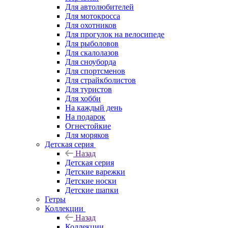
Для автолюбителей
Для мотокросса
Для охотников
Для прогулок на велосипеде
Для рыболовов
Для скалолазов
Для сноуборда
Для спортсменов
Для страйкболистов
Для туристов
Для хобби
На каждый день
На подарок
Огнестойкие
Для моряков
Детская серия
Назад
Детская серия
Детские варежки
Детские носки
Детские шапки
Гетры
Коллекции
Назад
Коллекции