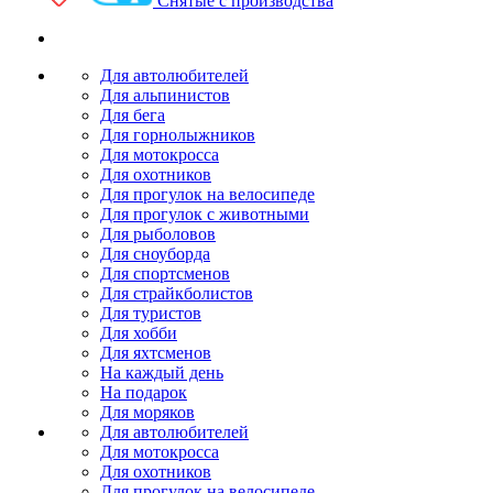
Снятые с производства
Для автолюбителей
Для альпинистов
Для бега
Для горнолыжников
Для мотокросса
Для охотников
Для прогулок на велосипеде
Для прогулок с животными
Для рыболовов
Для сноуборда
Для спортсменов
Для страйкболистов
Для туристов
Для хобби
Для яхтсменов
На каждый день
На подарок
Для моряков
Для автолюбителей
Для мотокросса
Для охотников
Для прогулок на велосипеде