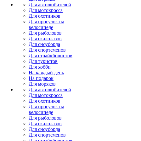
Для автолюбителей
Для мотокросса
Для охотников
Для прогулок на
велосипеде
Для рыболовов
Для скалолазов
Для сноуборда
Для спортсменов
Для страйкболистов
Для туристов
Для хобби
На каждый день
На подарок
Для моряков
Для автолюбителей
Для мотокросса
Для охотников
Для прогулок на
велосипеде
Для рыболовов
Для скалолазов
Для сноуборда
Для спортсменов
Для страйкболистов