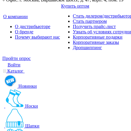
Купить оптом
Стать дилером/дистрибьюто
О компании
Стать партнером
О дистрибьюторе
Получить прайс-лист
О бренде
Узнать об условиях сотрудн
Почему выбирают нас
Корпоративные подарки
Корпоративные заказы
Дропшиппинг
Пройти опрос
Войти
Каталог
Новинки
Носки
Шапки