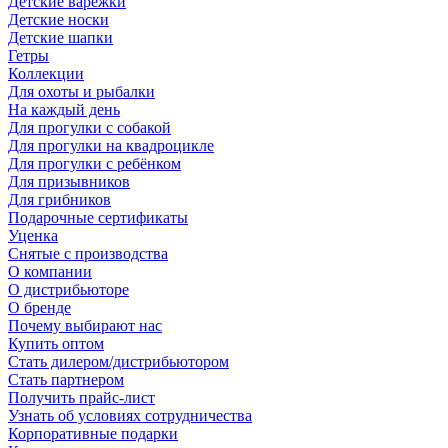
Детские варежки
Детские носки
Детские шапки
Гетры
Коллекции
Для охоты и рыбалки
На каждый день
Для прогулки с собакой
Для прогулки на квадроцикле
Для прогулки с ребёнком
Для призывников
Для грибников
Подарочные сертификаты
Уценка
Снятые с производства
О компании
О дистрибьюторе
О бренде
Почему выбирают нас
Купить оптом
Стать дилером/дистрибьютором
Стать партнером
Получить прайс-лист
Узнать об условиях сотрудничества
Корпоративные подарки