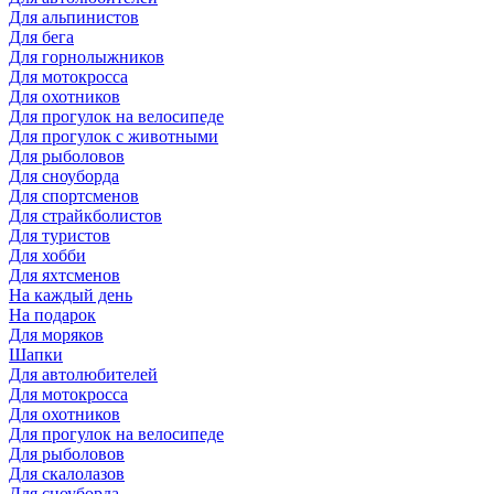
Для альпинистов
Для бега
Для горнолыжников
Для мотокросса
Для охотников
Для прогулок на велосипеде
Для прогулок с животными
Для рыболовов
Для сноуборда
Для спортсменов
Для страйкболистов
Для туристов
Для хобби
Для яхтсменов
На каждый день
На подарок
Для моряков
Шапки
Для автолюбителей
Для мотокросса
Для охотников
Для прогулок на велосипеде
Для рыболовов
Для скалолазов
Для сноуборда