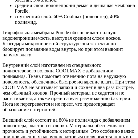
средний слой: водонепроницаемая и дышащая мембрана
Porelle;
снутренний слой: 60% Coolmax (полиэстер), 40%
полиамид.
Гидрофильная мембрана Porelle обеспечивает полную
водонепроницаемость, выступая средним слоем носков.
Благодаря микропористой структуре она эффективно
блокирует попадание воды внутрь, но при этом выводит
наружу влагу.
Внутренний слой изготовлен из специального
полиэстерового волокна COOLMAX с добавлением
полиамида. Ткань помогает отведению пота на наружную
поверхность, обеспечивая быстрое испарение влаги. При этом
COOLMAX не впитывает запахи и сохнет в два раза быстрее,
чем обычный хлопок. Прочный материал не садится и не
растягивается, а также препятствует размножению бактерий.
Нога не перегревается и не преет, что предотвращает
образование натертостей.
Внешний слой состоит на 80% из полиамида с добавлением
полиэстера, эластана и хлопка. Материалы обеспечивают
прочность и устойчивость к истираниям. Это особенно важно
при повышенных нагрузках, которым подвергается ткань во