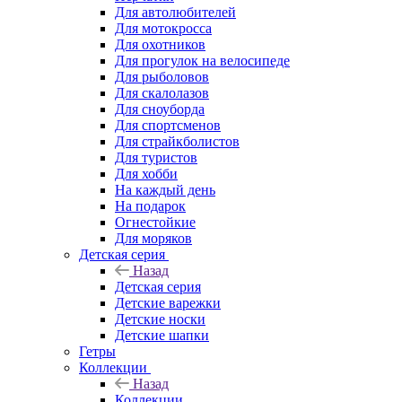
Для автолюбителей
Для мотокросса
Для охотников
Для прогулок на велосипеде
Для рыболовов
Для скалолазов
Для сноуборда
Для спортсменов
Для страйкболистов
Для туристов
Для хобби
На каждый день
На подарок
Огнестойкие
Для моряков
Детская серия
Назад
Детская серия
Детские варежки
Детские носки
Детские шапки
Гетры
Коллекции
Назад
Коллекции