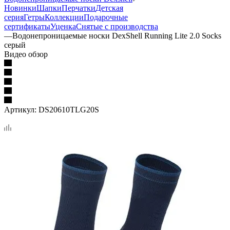
Новинки
Шапки
Перчатки
Детская
серия
Гетры
Коллекции
Подарочные
сертификаты
Уценка
Снятые с производства
—
Водонепроницаемые носки DexShell Running Lite 2.0 Socks
серый
Видео обзор
Артикул:
DS20610TLG20S