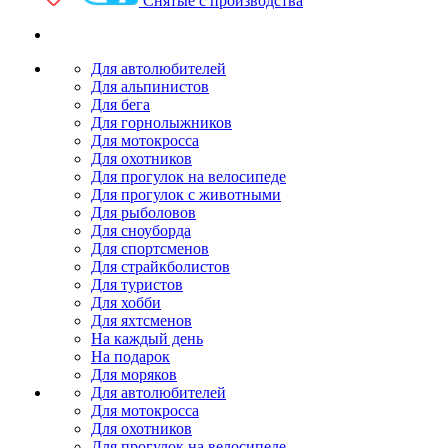
Снятые с производства
Для автолюбителей
Для альпинистов
Для бега
Для горнолыжников
Для мотокросса
Для охотников
Для прогулок на велосипеде
Для прогулок с животными
Для рыболовов
Для сноуборда
Для спортсменов
Для страйкболистов
Для туристов
Для хобби
Для яхтсменов
На каждый день
На подарок
Для моряков
Для автолюбителей
Для мотокросса
Для охотников
Для прогулок на велосипеде