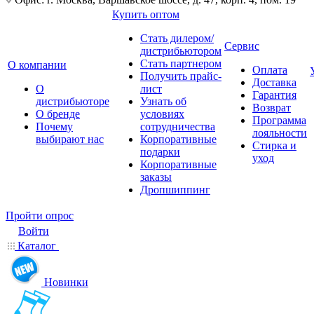
Купить оптом
Стать дилером/
Сервис
дистрибьютором
Стать партнером
О компании
Оплата
Получить прайс-
Доставка
О
лист
Гарантия
дистрибьюторе
Узнать об
Возврат
О бренде
условиях
Программа
Почему
сотрудничества
лояльности
выбирают нас
Корпоративные
Стирка и
подарки
уход
Корпоративные
заказы
Дропшиппинг
Пройти опрос
Войти
Каталог
Новинки