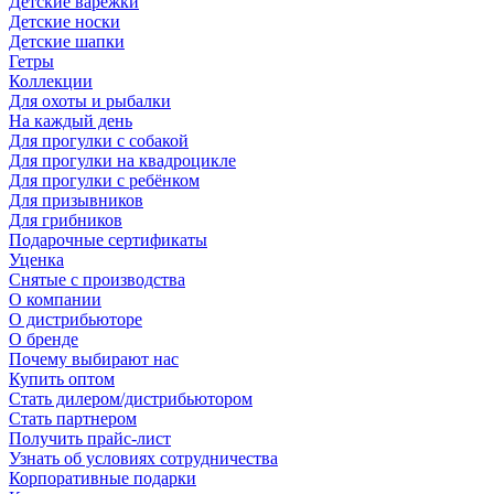
Детские варежки
Детские носки
Детские шапки
Гетры
Коллекции
Для охоты и рыбалки
На каждый день
Для прогулки с собакой
Для прогулки на квадроцикле
Для прогулки с ребёнком
Для призывников
Для грибников
Подарочные сертификаты
Уценка
Снятые с производства
О компании
О дистрибьюторе
О бренде
Почему выбирают нас
Купить оптом
Стать дилером/дистрибьютором
Стать партнером
Получить прайс-лист
Узнать об условиях сотрудничества
Корпоративные подарки