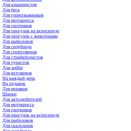
Для альпинистов
Для бега
Для горнолыжников
Для мотокросса
Для охотников
Для прогулок на велосипеде
Для прогулок с животными
Для рыболовов
Для сноуборда
Для спортсменов
Для страйкболистов
Для туристов
Для хобби
Для яхтсменов
На каждый день
На подарок
Для моряков
Шапки
Для автолюбителей
Для мотокросса
Для охотников
Для прогулок на велосипеде
Для рыболовов
Для скалолазов
Для сноуборда