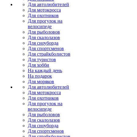
Для автолюбителей
Для мотокросса
Для охотников
Для прогулок на
велосипеде
Для рыболовов
Для скалолазов
Для сноуборда
Для спортсменов
Для страйкболистов
Для туристов
Для хобби
На каждый день
На подарок
Для моряков
Для автолюбителей
Для мотокросса
Для охотников
Для прогулок на
велосипеде
Для рыболовов
Для скалолазов
Для сноуборда
Для спортсменов
Для страйкболистов