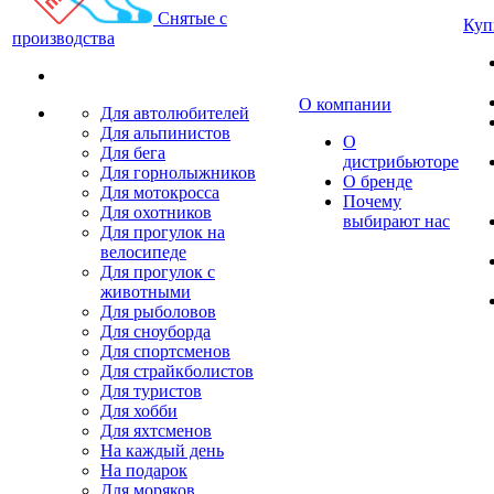
Снятые с
Куп
производства
О компании
Для автолюбителей
Для альпинистов
О
Для бега
дистрибьюторе
Для горнолыжников
О бренде
Для мотокросса
Почему
Для охотников
выбирают нас
Для прогулок на
велосипеде
Для прогулок с
животными
Для рыболовов
Для сноуборда
Для спортсменов
Для страйкболистов
Для туристов
Для хобби
Для яхтсменов
На каждый день
На подарок
Для моряков