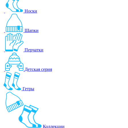
Носки
Шапки
Перчатки
Детская серия
Гетры
Коллекции