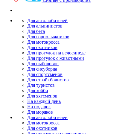
Снятые с производства
Для автолюбителей
Для альпинистов
Для бега
Для горнолыжников
Для мотокросса
Для охотников
Для прогулок на велосипеде
Для прогулок с животными
Для рыболовов
Для сноуборда
Для спортсменов
Для страйкболистов
Для туристов
Для хобби
Для яхтсменов
На каждый день
На подарок
Для моряков
Для автолюбителей
Для мотокросса
Для охотников
Для прогулок на велосипеде