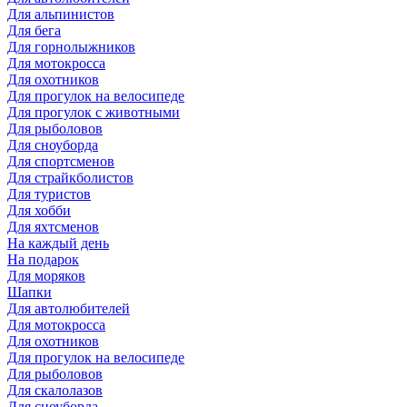
Для альпинистов
Для бега
Для горнолыжников
Для мотокросса
Для охотников
Для прогулок на велосипеде
Для прогулок с животными
Для рыболовов
Для сноуборда
Для спортсменов
Для страйкболистов
Для туристов
Для хобби
Для яхтсменов
На каждый день
На подарок
Для моряков
Шапки
Для автолюбителей
Для мотокросса
Для охотников
Для прогулок на велосипеде
Для рыболовов
Для скалолазов
Для сноуборда