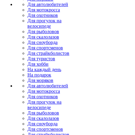
Для автолюбителей
Для мотокросса
Для охотников
Для прогулок на
велосипеде
Для рыболовов
Для скалолазов
Для сноуборда
Для спортсменов
Для страйкболистов
Для туристов
Для хобби
На каждый день
На подарок
Для моряков
Для автолюбителей
Для мотокросса
Для охотников
Для прогулок на
велосипеде
Для рыболовов
Для скалолазов
Для сноуборда
Для спортсменов
Для страйкболистов