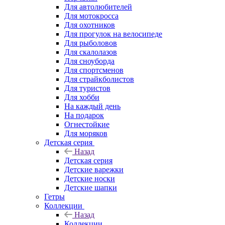
Для автолюбителей
Для мотокросса
Для охотников
Для прогулок на велосипеде
Для рыболовов
Для скалолазов
Для сноуборда
Для спортсменов
Для страйкболистов
Для туристов
Для хобби
На каждый день
На подарок
Огнестойкие
Для моряков
Детская серия
Назад
Детская серия
Детские варежки
Детские носки
Детские шапки
Гетры
Коллекции
Назад
Коллекции