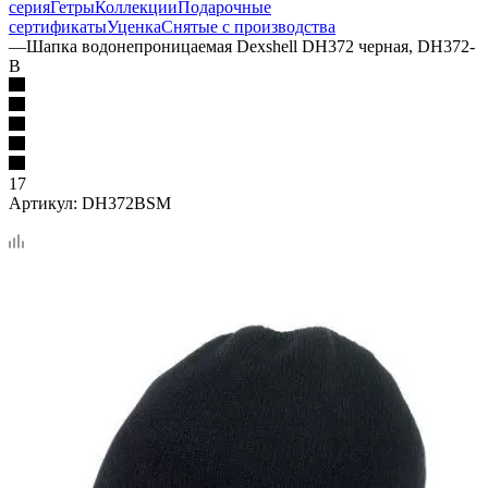
серия
Гетры
Коллекции
Подарочные
сертификаты
Уценка
Снятые с производства
—
Шапка водонепроницаемая Dexshell DH372 черная, DH372-
B
17
Артикул:
DH372BSM