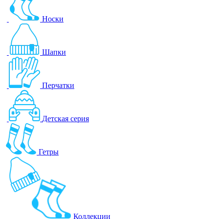
Носки
Шапки
Перчатки
Детская серия
Гетры
Коллекции