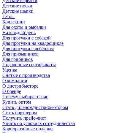
Детские варежки
Детские носки
Детские шапки
Гетры
Коллекции
Для охоты и рыбалки
На каждый день
Для прогулки с собакой
Для прогулки на квадроцикле
Для прогулки с ребёнком
Для призывников
Для грибников
Подарочные сертификаты
Уценка
Снятые с производства
О компании
О дистрибьюторе
О бренде
Почему выбирают нас
Купить оптом
Стать дилером/дистрибьютором
Стать партнером
Получить прайс-лист
Узнать об условиях сотрудничества
Корпоративные подарки