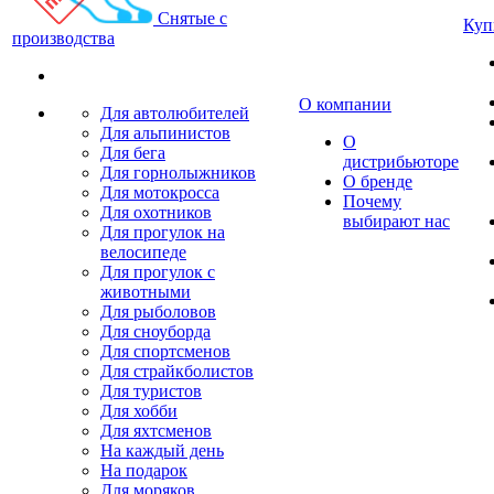
Снятые с
Куп
производства
О компании
Для автолюбителей
Для альпинистов
О
Для бега
дистрибьюторе
Для горнолыжников
О бренде
Для мотокросса
Почему
Для охотников
выбирают нас
Для прогулок на
велосипеде
Для прогулок с
животными
Для рыболовов
Для сноуборда
Для спортсменов
Для страйкболистов
Для туристов
Для хобби
Для яхтсменов
На каждый день
На подарок
Для моряков