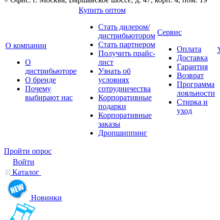
Купить оптом
Стать дилером/
Сервис
дистрибьютором
Стать партнером
О компании
Оплата
Получить прайс-
Доставка
О
лист
Гарантия
дистрибьюторе
Узнать об
Возврат
О бренде
условиях
Программа
Почему
сотрудничества
лояльности
выбирают нас
Корпоративные
Стирка и
подарки
уход
Корпоративные
заказы
Дропшиппинг
Пройти опрос
Войти
Каталог
Новинки