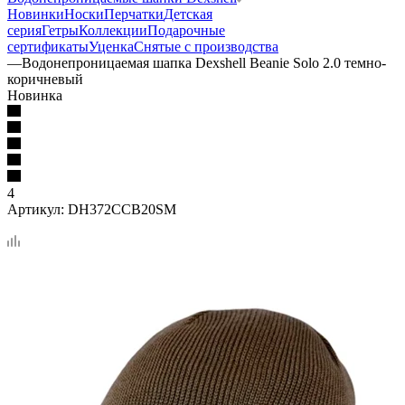
Новинки
Носки
Перчатки
Детская
серия
Гетры
Коллекции
Подарочные
сертификаты
Уценка
Снятые с производства
—
Водонепроницаемая шапка Dexshell Beanie Solo 2.0 темно-
коричневый
Новинка
4
Артикул:
DH372CCB20SM