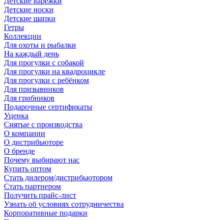
Детские варежки
Детские носки
Детские шапки
Гетры
Коллекции
Для охоты и рыбалки
На каждый день
Для прогулки с собакой
Для прогулки на квадроцикле
Для прогулки с ребёнком
Для призывников
Для грибников
Подарочные сертификаты
Уценка
Снятые с производства
О компании
О дистрибьюторе
О бренде
Почему выбирают нас
Купить оптом
Стать дилером/дистрибьютором
Стать партнером
Получить прайс-лист
Узнать об условиях сотрудничества
Корпоративные подарки