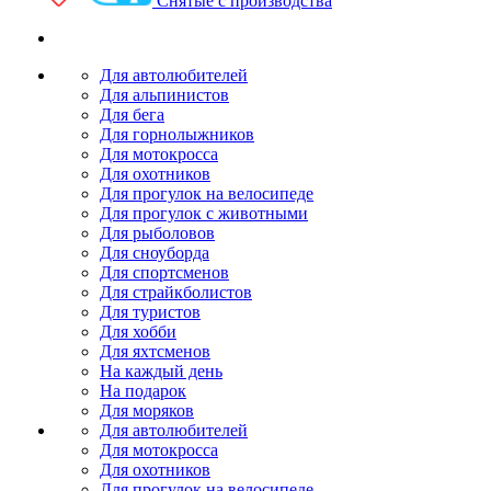
Снятые с производства
Для автолюбителей
Для альпинистов
Для бега
Для горнолыжников
Для мотокросса
Для охотников
Для прогулок на велосипеде
Для прогулок с животными
Для рыболовов
Для сноуборда
Для спортсменов
Для страйкболистов
Для туристов
Для хобби
Для яхтсменов
На каждый день
На подарок
Для моряков
Для автолюбителей
Для мотокросса
Для охотников
Для прогулок на велосипеде