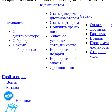
Купить оптом
Стать дилером/
Сервис
дистрибьютором
Стать партнером
О компании
Оплата
Получить прайс-
Доставка
О
лист
Гарантия
дистрибьюторе
Узнать об
Возврат
О бренде
условиях
Программа
Почему
сотрудничества
лояльности
выбирают нас
Корпоративные
Стирка и
подарки
уход
Корпоративные
заказы
Дропшиппинг
Пройти опрос
Войти
Каталог
Новинки