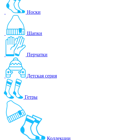
Носки
Шапки
Перчатки
Детская серия
Гетры
Коллекции