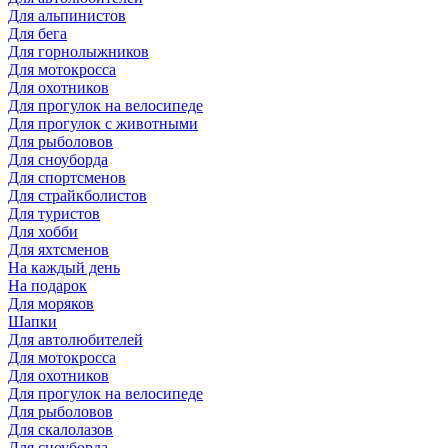
Для альпинистов
Для бега
Для горнолыжников
Для мотокросса
Для охотников
Для прогулок на велосипеде
Для прогулок с животными
Для рыболовов
Для сноуборда
Для спортсменов
Для страйкболистов
Для туристов
Для хобби
Для яхтсменов
На каждый день
На подарок
Для моряков
Шапки
Для автолюбителей
Для мотокросса
Для охотников
Для прогулок на велосипеде
Для рыболовов
Для скалолазов
Для сноуборда