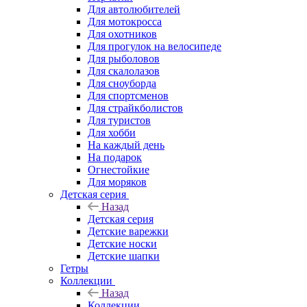
Для автолюбителей
Для мотокросса
Для охотников
Для прогулок на велосипеде
Для рыболовов
Для скалолазов
Для сноуборда
Для спортсменов
Для страйкболистов
Для туристов
Для хобби
На каждый день
На подарок
Огнестойкие
Для моряков
Детская серия
Назад
Детская серия
Детские варежки
Детские носки
Детские шапки
Гетры
Коллекции
Назад
Коллекции