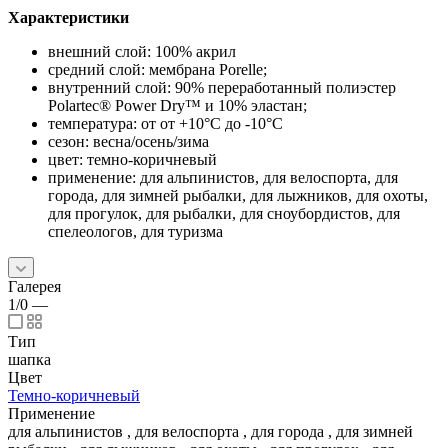
Характеристики
внешний слой: 100% акрил
средний слой: мембрана Porelle;
внутренний слой: 90% переработанный полиэстер
Polartec® Power Dry™ и 10% эластан;
температура: от от +10°C до -10°C
сезон: весна/осень/зима
цвет: темно-коричневый
применение: для альпинистов, для велоспорта, для
города, для зимней рыбалки, для лыжников, для охоты,
для прогулок, для рыбалки, для сноубордистов, для
спелеологов, для туризма
Галерея
1/0
—
Тип
шапка
Цвет
Темно-коричневый
Применение
для альпинистов
,
для велоспорта
,
для города
,
для зимней