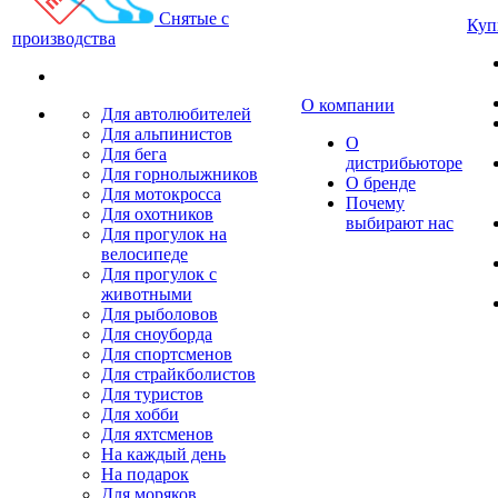
Снятые с
Куп
производства
О компании
Для автолюбителей
Для альпинистов
О
Для бега
дистрибьюторе
Для горнолыжников
О бренде
Для мотокросса
Почему
Для охотников
выбирают нас
Для прогулок на
велосипеде
Для прогулок с
животными
Для рыболовов
Для сноуборда
Для спортсменов
Для страйкболистов
Для туристов
Для хобби
Для яхтсменов
На каждый день
На подарок
Для моряков