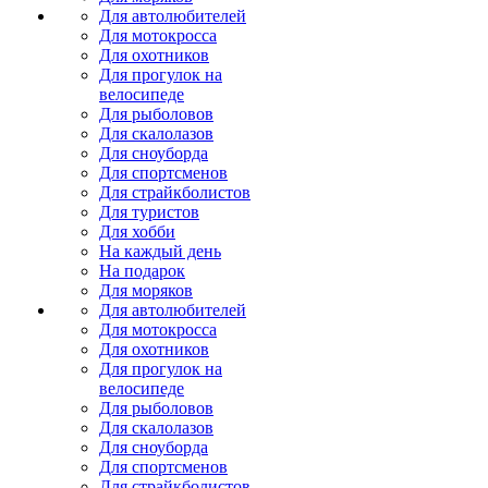
Для автолюбителей
Для мотокросса
Для охотников
Для прогулок на
велосипеде
Для рыболовов
Для скалолазов
Для сноуборда
Для спортсменов
Для страйкболистов
Для туристов
Для хобби
На каждый день
На подарок
Для моряков
Для автолюбителей
Для мотокросса
Для охотников
Для прогулок на
велосипеде
Для рыболовов
Для скалолазов
Для сноуборда
Для спортсменов
Для страйкболистов