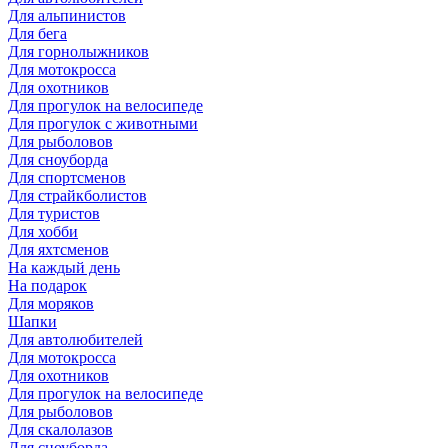
Для альпинистов
Для бега
Для горнолыжников
Для мотокросса
Для охотников
Для прогулок на велосипеде
Для прогулок с животными
Для рыболовов
Для сноуборда
Для спортсменов
Для страйкболистов
Для туристов
Для хобби
Для яхтсменов
На каждый день
На подарок
Для моряков
Шапки
Для автолюбителей
Для мотокросса
Для охотников
Для прогулок на велосипеде
Для рыболовов
Для скалолазов
Для сноуборда