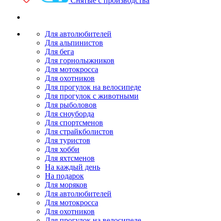
Снятые с производства
Для автолюбителей
Для альпинистов
Для бега
Для горнолыжников
Для мотокросса
Для охотников
Для прогулок на велосипеде
Для прогулок с животными
Для рыболовов
Для сноуборда
Для спортсменов
Для страйкболистов
Для туристов
Для хобби
Для яхтсменов
На каждый день
На подарок
Для моряков
Для автолюбителей
Для мотокросса
Для охотников
Для прогулок на велосипеде