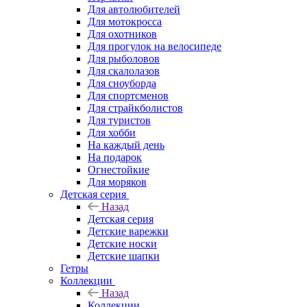
Для автолюбителей
Для мотокросса
Для охотников
Для прогулок на велосипеде
Для рыболовов
Для скалолазов
Для сноуборда
Для спортсменов
Для страйкболистов
Для туристов
Для хобби
На каждый день
На подарок
Огнестойкие
Для моряков
Детская серия
Назад
Детская серия
Детские варежки
Детские носки
Детские шапки
Гетры
Коллекции
Назад
Коллекции