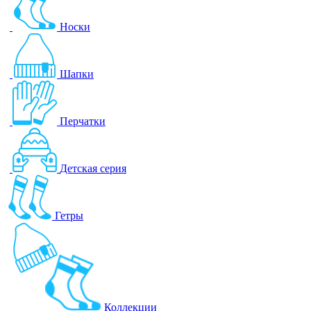
Носки
Шапки
Перчатки
Детская серия
Гетры
Коллекции