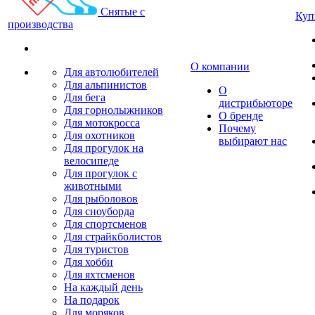
Снятые с
Куп
производства
О компании
Для автолюбителей
Для альпинистов
О
Для бега
дистрибьюторе
Для горнолыжников
О бренде
Для мотокросса
Почему
Для охотников
выбирают нас
Для прогулок на
велосипеде
Для прогулок с
животными
Для рыболовов
Для сноуборда
Для спортсменов
Для страйкболистов
Для туристов
Для хобби
Для яхтсменов
На каждый день
На подарок
Для моряков