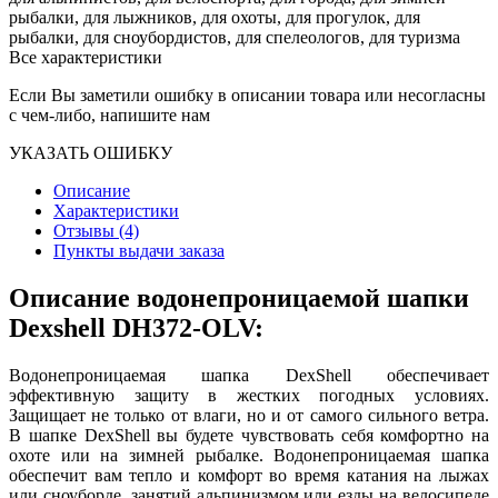
рыбалки, для лыжников, для охоты, для прогулок, для
рыбалки, для сноубордистов, для спелеологов, для туризма
Все характеристики
Если Вы заметили ошибку в описании товара или несогласны
с чем-либо, напишите нам
УКАЗАТЬ ОШИБКУ
Описание
Характеристики
Отзывы (4)
Пункты выдачи заказа
Описание водонепроницаемой шапки
Dexshell DH372-
OLV
:
Водонепроницаемая шапка DexShell обеспечивает
эффективную защиту в жестких погодных условиях.
Защищает не только от влаги, но и от самого сильного ветра.
В шапке DexShell вы будете чувствовать себя комфортно на
охоте или на зимней рыбалке. Водонепроницаемая шапка
обеспечит вам тепло и комфорт во время катания на лыжах
или сноуборде, занятий альпинизмом или езды на велосипеде