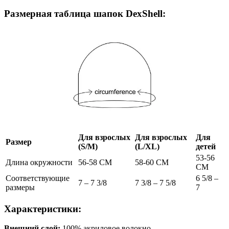
Размерная таблица шапок DexShell:
Для взрослых
Для взрослых
Для
Размер
(S/M)
(L/XL)
детей
53-56
Длина окружности
56-58 CM
58-60 CM
CM
Соответствующие
6 5/8 –
7 – 7 3/8
7 3/8 – 7 5/8
размеры
7
Характеристики:
Внешний слой:
100% акриловое волокно