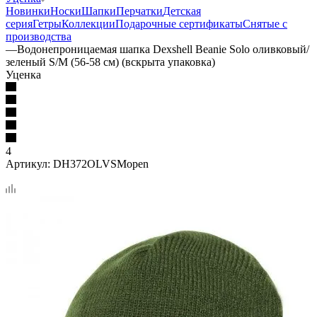
Новинки
Носки
Шапки
Перчатки
Детская
серия
Гетры
Коллекции
Подарочные сертификаты
Снятые с
производства
—
Водонепроницаемая шапка Dexshell Beanie Solo оливковый/
зеленый S/M (56-58 см) (вскрыта упаковка)
Уценка
4
Артикул:
DH372OLVSMopen