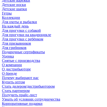
Детские варежки
Детские носки
Детские шапки
Гетры
Коллекции
Для охоты и рыбалки
На каждый день
Для прогулки с собакой
Для прогулки на квадроцикле
Для прогулки с ребёнком
Для призывников
Для грибников
Подарочные сертификаты
Уценка
Снятые с производства
О компании
О дистрибьюторе
О бренде
Почему выбирают нас
Купить оптом
Стать дилером/дистрибьютором
Стать партнером
Получить прайс-лист
Узнать об условиях сотрудничества
Корпоративные подарки