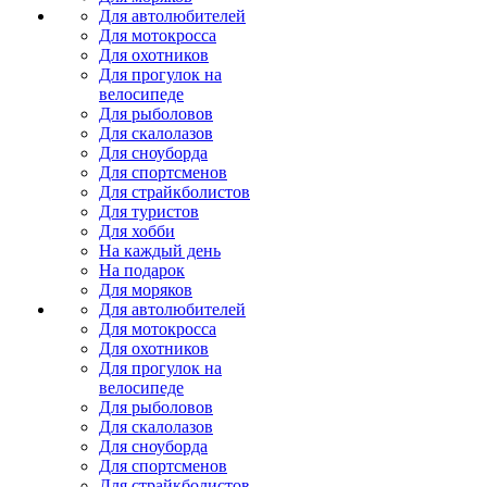
Для автолюбителей
Для мотокросса
Для охотников
Для прогулок на
велосипеде
Для рыболовов
Для скалолазов
Для сноуборда
Для спортсменов
Для страйкболистов
Для туристов
Для хобби
На каждый день
На подарок
Для моряков
Для автолюбителей
Для мотокросса
Для охотников
Для прогулок на
велосипеде
Для рыболовов
Для скалолазов
Для сноуборда
Для спортсменов
Для страйкболистов