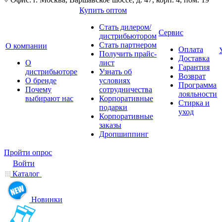
Купить оптом
Стать дилером/
Сервис
дистрибьютором
Стать партнером
О компании
Оплата
Получить прайс-
Доставка
О
лист
Гарантия
дистрибьюторе
Узнать об
Возврат
О бренде
условиях
Программа
Почему
сотрудничества
лояльности
выбирают нас
Корпоративные
Стирка и
подарки
уход
Корпоративные
заказы
Дропшиппинг
Пройти опрос
Войти
Каталог
Новинки