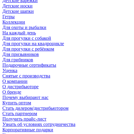
Детские варежки
Детские носки
Детские шапки
Гетры
Коллекции
Для охоты и рыбалки
На каждый день
Для прогулки с собакой
Для прогулки на квадроцикле
Для прогулки с ребёнком
Для призывников
Для грибников
Подарочные сертификаты
Уценка
Снятые с производства
О компании
О дистрибьюторе
О бренде
Почему выбирают нас
Купить оптом
Стать дилером/дистрибьютором
Стать партнером
Получить прайс-лист
Узнать об условиях сотрудничества
Корпоративные подарки