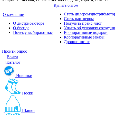
Купить оптом
Стать дилером/дистрибьюто
О компании
Стать партнером
О дистрибьюторе
Получить прайс-лист
О бренде
Узнать об условиях сотрудн
Почему выбирают нас
Корпоративные подарки
Корпоративные заказы
Дропшиппинг
Пройти опрос
Войти
Каталог
Новинки
Носки
Шапки