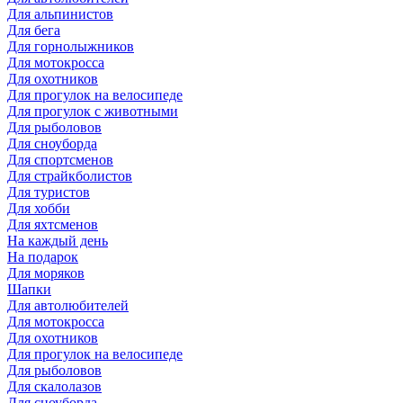
Для альпинистов
Для бега
Для горнолыжников
Для мотокросса
Для охотников
Для прогулок на велосипеде
Для прогулок с животными
Для рыболовов
Для сноуборда
Для спортсменов
Для страйкболистов
Для туристов
Для хобби
Для яхтсменов
На каждый день
На подарок
Для моряков
Шапки
Для автолюбителей
Для мотокросса
Для охотников
Для прогулок на велосипеде
Для рыболовов
Для скалолазов
Для сноуборда