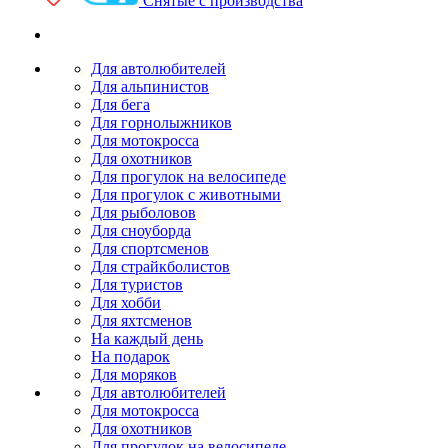
Снятые с производства
Для автолюбителей
Для альпинистов
Для бега
Для горнолыжников
Для мотокросса
Для охотников
Для прогулок на велосипеде
Для прогулок с животными
Для рыболовов
Для сноуборда
Для спортсменов
Для страйкболистов
Для туристов
Для хобби
Для яхтсменов
На каждый день
На подарок
Для моряков
Для автолюбителей
Для мотокросса
Для охотников
Для прогулок на велосипеде