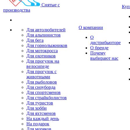
Снятые с
Куп
производства
О компании
Для автолюбителей
Для альпинистов
О
Для бега
дистрибьюторе
Для горнолыжников
О бренде
Для мотокросса
Почему
Для охотников
выбирают нас
Для прогулок на
велосипеде
Для прогулок с
животными
Для рыболовов
Для сноуборда
Для спортсменов
Для страйкболистов
Для туристов
Для хобби
Для яхтсменов
На каждый день
На подарок
Для моряков