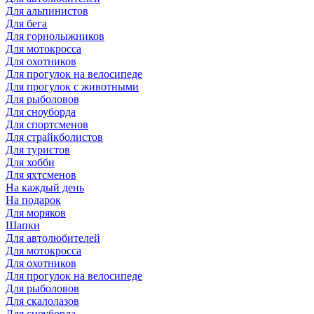
Для альпинистов
Для бега
Для горнолыжников
Для мотокросса
Для охотников
Для прогулок на велосипеде
Для прогулок с животными
Для рыболовов
Для сноуборда
Для спортсменов
Для страйкболистов
Для туристов
Для хобби
Для яхтсменов
На каждый день
На подарок
Для моряков
Шапки
Для автолюбителей
Для мотокросса
Для охотников
Для прогулок на велосипеде
Для рыболовов
Для скалолазов
Для сноуборда