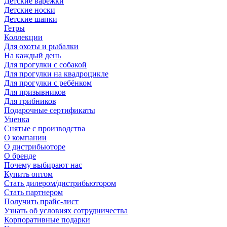
Детские варежки
Детские носки
Детские шапки
Гетры
Коллекции
Для охоты и рыбалки
На каждый день
Для прогулки с собакой
Для прогулки на квадроцикле
Для прогулки с ребёнком
Для призывников
Для грибников
Подарочные сертификаты
Уценка
Снятые с производства
О компании
О дистрибьюторе
О бренде
Почему выбирают нас
Купить оптом
Стать дилером/дистрибьютором
Стать партнером
Получить прайс-лист
Узнать об условиях сотрудничества
Корпоративные подарки