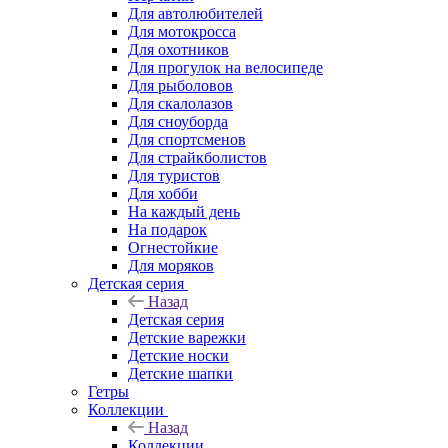
Для автолюбителей
Для мотокросса
Для охотников
Для прогулок на велосипеде
Для рыболовов
Для скалолазов
Для сноуборда
Для спортсменов
Для страйкболистов
Для туристов
Для хобби
На каждый день
На подарок
Огнестойкие
Для моряков
Детская серия
Назад
Детская серия
Детские варежки
Детские носки
Детские шапки
Гетры
Коллекции
Назад
Коллекции