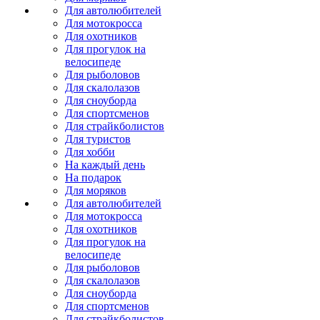
Для автолюбителей
Для мотокросса
Для охотников
Для прогулок на
велосипеде
Для рыболовов
Для скалолазов
Для сноуборда
Для спортсменов
Для страйкболистов
Для туристов
Для хобби
На каждый день
На подарок
Для моряков
Для автолюбителей
Для мотокросса
Для охотников
Для прогулок на
велосипеде
Для рыболовов
Для скалолазов
Для сноуборда
Для спортсменов
Для страйкболистов