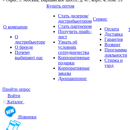
Купить оптом
Стать дилером/
Сервис
дистрибьютором
Стать партнером
О компании
Оплата
Получить прайс-
Доставка
О
лист
Гарантия
дистрибьюторе
Узнать об
Возврат
О бренде
условиях
Программа
Почему
сотрудничества
лояльности
выбирают нас
Корпоративные
Стирка и
подарки
уход
Корпоративные
заказы
Дропшиппинг
Пройти опрос
Войти
Каталог
Новинки