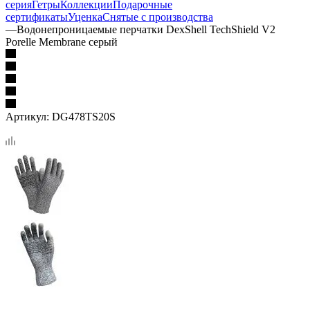
серия
Гетры
Коллекции
Подарочные
сертификаты
Уценка
Снятые с производства
—
Водонепроницаемые перчатки DexShell TechShield V2
Porelle Membrane серый
Артикул:
DG478TS20S