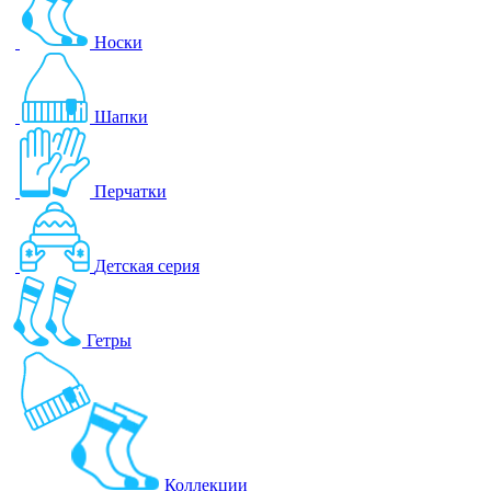
Носки
Шапки
Перчатки
Детская серия
Гетры
Коллекции