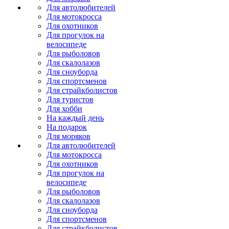
Для автолюбителей
Для мотокросса
Для охотников
Для прогулок на
велосипеде
Для рыболовов
Для скалолазов
Для сноуборда
Для спортсменов
Для страйкболистов
Для туристов
Для хобби
На каждый день
На подарок
Для моряков
Для автолюбителей
Для мотокросса
Для охотников
Для прогулок на
велосипеде
Для рыболовов
Для скалолазов
Для сноуборда
Для спортсменов
Для страйкболистов