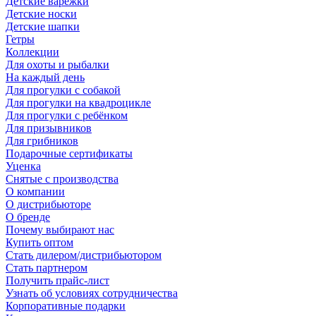
Детские варежки
Детские носки
Детские шапки
Гетры
Коллекции
Для охоты и рыбалки
На каждый день
Для прогулки с собакой
Для прогулки на квадроцикле
Для прогулки с ребёнком
Для призывников
Для грибников
Подарочные сертификаты
Уценка
Снятые с производства
О компании
О дистрибьюторе
О бренде
Почему выбирают нас
Купить оптом
Стать дилером/дистрибьютором
Стать партнером
Получить прайс-лист
Узнать об условиях сотрудничества
Корпоративные подарки