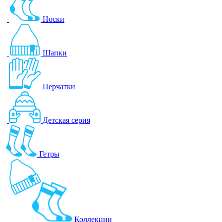
Носки
Шапки
Перчатки
Детская серия
Гетры
Коллекции