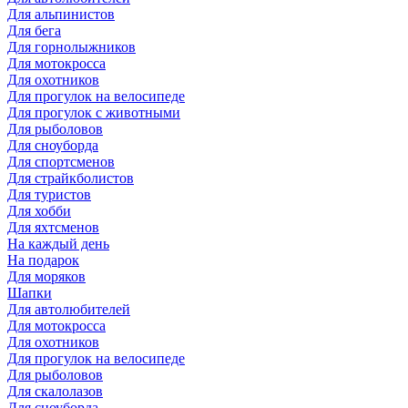
Для альпинистов
Для бега
Для горнолыжников
Для мотокросса
Для охотников
Для прогулок на велосипеде
Для прогулок с животными
Для рыболовов
Для сноуборда
Для спортсменов
Для страйкболистов
Для туристов
Для хобби
Для яхтсменов
На каждый день
На подарок
Для моряков
Шапки
Для автолюбителей
Для мотокросса
Для охотников
Для прогулок на велосипеде
Для рыболовов
Для скалолазов
Для сноуборда