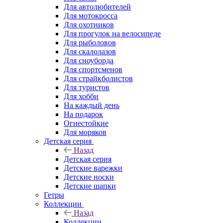
Для автолюбителей
Для мотокросса
Для охотников
Для прогулок на велосипеде
Для рыболовов
Для скалолазов
Для сноуборда
Для спортсменов
Для страйкболистов
Для туристов
Для хобби
На каждый день
На подарок
Огнестойкие
Для моряков
Детская серия
Назад
Детская серия
Детские варежки
Детские носки
Детские шапки
Гетры
Коллекции
Назад
Коллекции