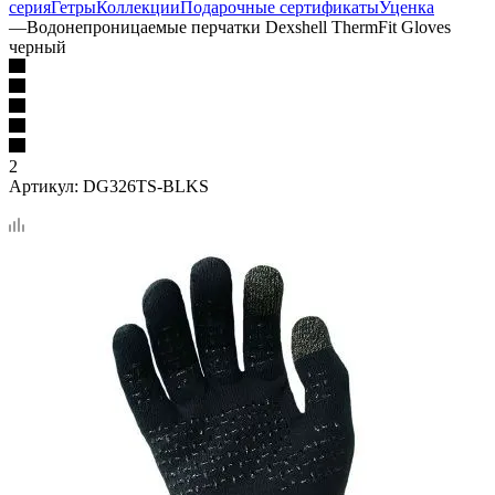
серия
Гетры
Коллекции
Подарочные сертификаты
Уценка
—
Водонепроницаемые перчатки Dexshell ThermFit Gloves
черный
2
Артикул:
DG326TS-BLKS