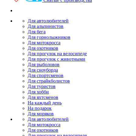
Снятые с производства
Для автолюбителей
Для альпинистов
Для бега
Для горнолыжников
Для мотокросса
Для охотников
Для прогулок на велосипеде
Для прогулок с животными
Для рыболовов
Для сноуборда
Для спортсменов
Для страйкболистов
Для туристов
Для хобби
Для яхтсменов
На каждый день
На подарок
Для моряков
Для автолюбителей
Для мотокросса
Для охотников
Для прогулок на велосипеде