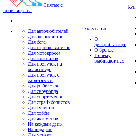
Снятые с
Куп
производства
О компании
Для автолюбителей
Для альпинистов
О
Для бега
дистрибьюторе
Для горнолыжников
О бренде
Для мотокросса
Почему
Для охотников
выбирают нас
Для прогулок на
велосипеде
Для прогулок с
животными
Для рыболовов
Для сноуборда
Для спортсменов
Для страйкболистов
Для туристов
Для хобби
Для яхтсменов
На каждый день
На подарок
Для моряков