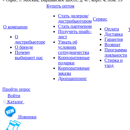
Купить оптом
Стать дилером/
Сервис
дистрибьютором
Стать партнером
О компании
Оплата
Получить прайс-
Доставка
О
лист
Гарантия
дистрибьюторе
Узнать об
Возврат
О бренде
условиях
Программа
Почему
сотрудничества
лояльности
выбирают нас
Корпоративные
Стирка и
подарки
уход
Корпоративные
заказы
Дропшиппинг
Пройти опрос
Войти
Каталог
Новинки