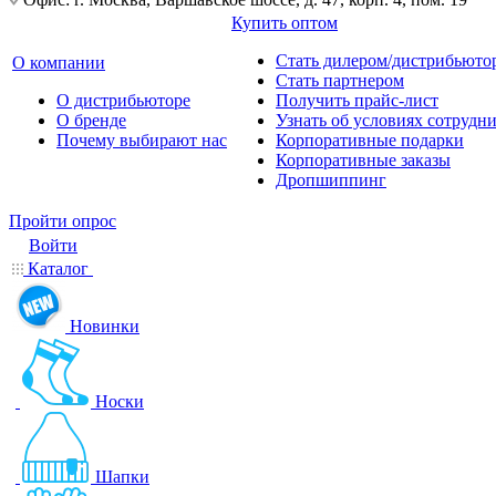
Купить оптом
Стать дилером/дистрибьюто
О компании
Стать партнером
О дистрибьюторе
Получить прайс-лист
О бренде
Узнать об условиях сотрудн
Почему выбирают нас
Корпоративные подарки
Корпоративные заказы
Дропшиппинг
Пройти опрос
Войти
Каталог
Новинки
Носки
Шапки