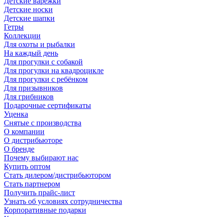
Детские варежки
Детские носки
Детские шапки
Гетры
Коллекции
Для охоты и рыбалки
На каждый день
Для прогулки с собакой
Для прогулки на квадроцикле
Для прогулки с ребёнком
Для призывников
Для грибников
Подарочные сертификаты
Уценка
Снятые с производства
О компании
О дистрибьюторе
О бренде
Почему выбирают нас
Купить оптом
Стать дилером/дистрибьютором
Стать партнером
Получить прайс-лист
Узнать об условиях сотрудничества
Корпоративные подарки