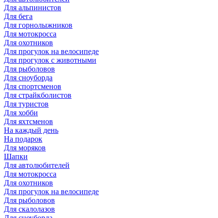
Для альпинистов
Для бега
Для горнолыжников
Для мотокросса
Для охотников
Для прогулок на велосипеде
Для прогулок с животными
Для рыболовов
Для сноуборда
Для спортсменов
Для страйкболистов
Для туристов
Для хобби
Для яхтсменов
На каждый день
На подарок
Для моряков
Шапки
Для автолюбителей
Для мотокросса
Для охотников
Для прогулок на велосипеде
Для рыболовов
Для скалолазов
Для сноуборда